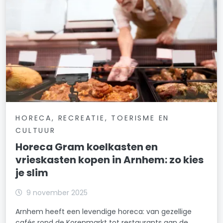
HORECA, RECREATIE, TOERISME EN
CULTUUR
Horeca Gram koelkasten en
vrieskasten kopen in Arnhem: zo kies
je slim
9 november 2025
Arnhem heeft een levendige horeca: van gezellige
cafés rond de Korenmarkt tot restaurants aan de