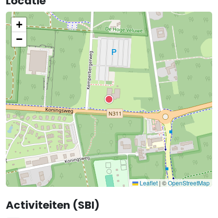
Locatie
+
−
Leaflet
|
©
OpenStreetMap
Activiteiten (SBI)