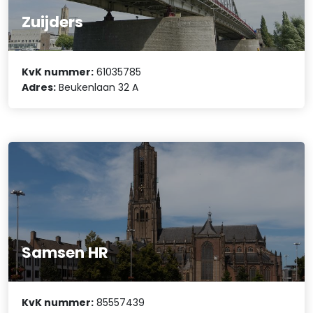
Zuijders
KvK nummer:
61035785
Adres:
Beukenlaan 32 A
Samsen HR
KvK nummer:
85557439