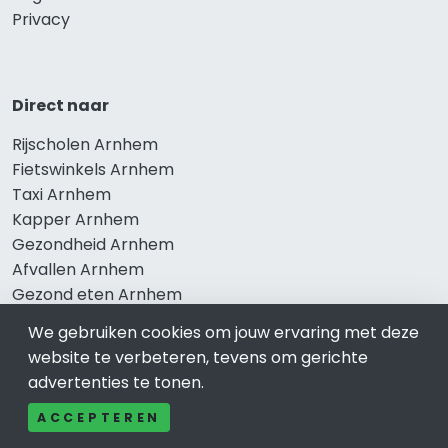
Privacy
Direct naar
Rijscholen Arnhem
Fietswinkels Arnhem
Taxi Arnhem
Kapper Arnhem
Gezondheid Arnhem
Afvallen Arnhem
Gezond eten Arnhem
We gebruiken cookies om jouw ervaring met deze
website te verbeteren, tevens om gerichte
Bekend in Arnhem
advertenties te tonen.
Restaurants Arnhem
ACCEPTEREN
Catering Arnhem