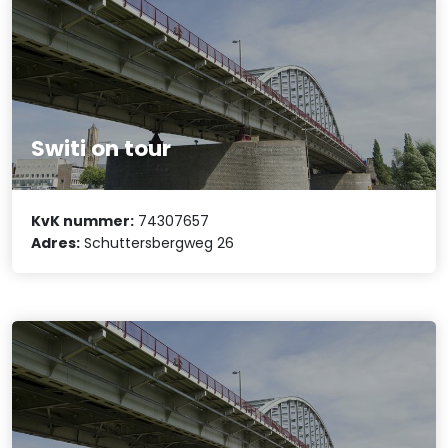
Switi on tour
KvK nummer:
74307657
Adres:
Schuttersbergweg 26