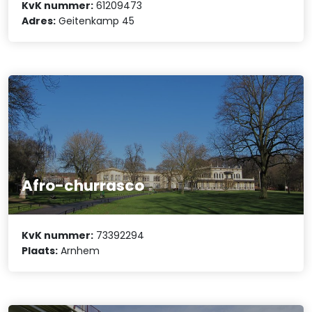
KvK nummer:
61209473
Adres:
Geitenkamp 45
Afro-churrasco
KvK nummer:
73392294
Plaats:
Arnhem