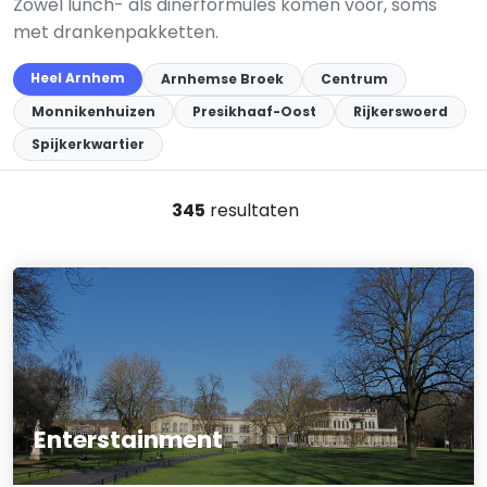
Zowel lunch- als dinerformules komen voor, soms
met drankenpakketten.
Heel Arnhem
Arnhemse Broek
Centrum
Monnikenhuizen
Presikhaaf-Oost
Rijkerswoerd
Spijkerkwartier
345
resultaten
Enterstainment