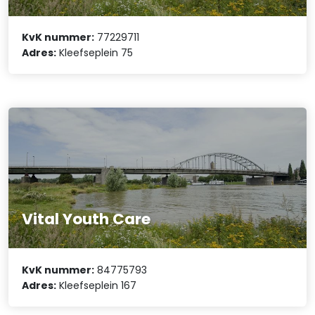
KvK nummer:
77229711
Adres:
Kleefseplein 75
Vital Youth Care
KvK nummer:
84775793
Adres:
Kleefseplein 167