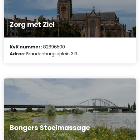
Zorg met Ziel
KvK nummer:
82696500
Adres:
Brandenburgseplein 313
Bongers Stoelmassage