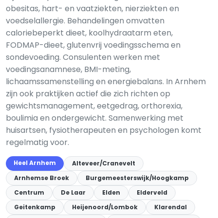
obesitas, hart- en vaatziekten, nierziekten en
voedselallergie. Behandelingen omvatten
caloriebeperkt dieet, koolhydraatarm eten,
FODMAP-dieet, glutenvrij voedingsschema en
sondevoeding. Consulenten werken met
voedingsanamnese, BMI-meting,
lichaamssamenstelling en energiebalans. In Arnhem
zijn ook praktijken actief die zich richten op
gewichtsmanagement, eetgedrag, orthorexia,
boulimia en ondergewicht. Samenwerking met
huisartsen, fysiotherapeuten en psychologen komt
regelmatig voor.
Heel Arnhem
Alteveer/Cranevelt
Arnhemse Broek
Burgemeesterswijk/Hoogkamp
Centrum
De Laar
Elden
Elderveld
Geitenkamp
Heijenoord/Lombok
Klarendal