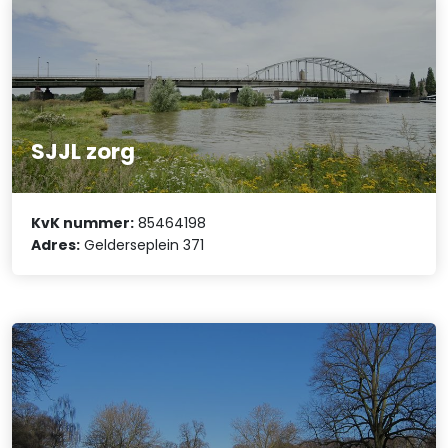
SJJL zorg
KvK nummer:
85464198
Adres:
Gelderseplein 371