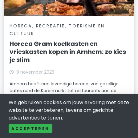
HORECA, RECREATIE, TOERISME EN
CULTUUR
Horeca Gram koelkasten en
vrieskasten kopen in Arnhem: zo kies
je slim
9 november 2025
Arnhem heeft een levendige horeca: van gezellige
cafés rond de Korenmarkt tot restaurants aan de
Rijnkade en hippe koffiezaken in Klarendal.
We gebruiken cookies om jouw ervaring met deze
LEES VERDER
website te verbeteren, tevens om gerichte
advertenties te tonen.
ACCEPTEREN