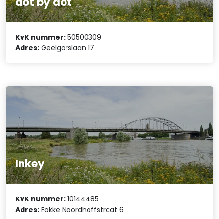
dot by dot
KvK nummer:
50500309
Adres:
Geelgorslaan 17
Inkey
KvK nummer:
10144485
Adres:
Fokke Noordhoffstraat 6