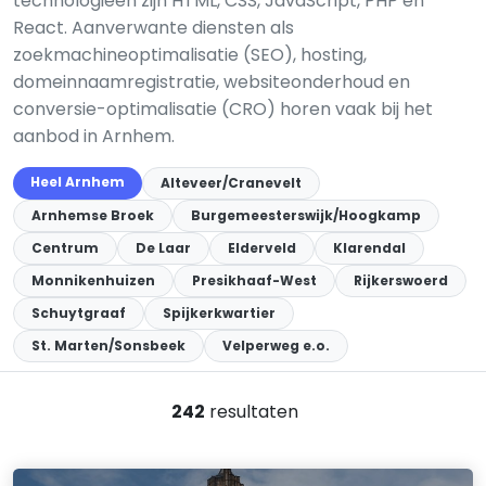
technologieën zijn HTML, CSS, JavaScript, PHP en
React. Aanverwante diensten als
zoekmachineoptimalisatie (SEO), hosting,
domeinnaamregistratie, websiteonderhoud en
conversie-optimalisatie (CRO) horen vaak bij het
aanbod in Arnhem.
Heel Arnhem
Alteveer/Cranevelt
Arnhemse Broek
Burgemeesterswijk/Hoogkamp
Centrum
De Laar
Elderveld
Klarendal
Monnikenhuizen
Presikhaaf-West
Rijkerswoerd
Schuytgraaf
Spijkerkwartier
St. Marten/Sonsbeek
Velperweg e.o.
242
resultaten