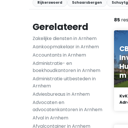
Rijkerswoerd
Schaarsbergen
Schuytg
85
res
Gerelateerd
Zakelijke diensten in Arnhem
Aankoopmakelaar in Arnhem
CB
Accountants in Arnhem
In
Administratie- en
Hu
boekhoudkantoren in Arnhem
m
Administratie uitbesteden in
Arnhem
Adviesbureaus in Arnhem
KvK
Advocaten en
Adr
advocatenkantoren in Arnhem
Afval in Arnhem
Afvalcontainer in Arnhem