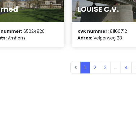
arned
LOUISE C.V.
 nummer:
65024826
KvK nummer:
81160712
ts:
Arnhem
Adres:
Velperweg 28
1
2
3
...
4