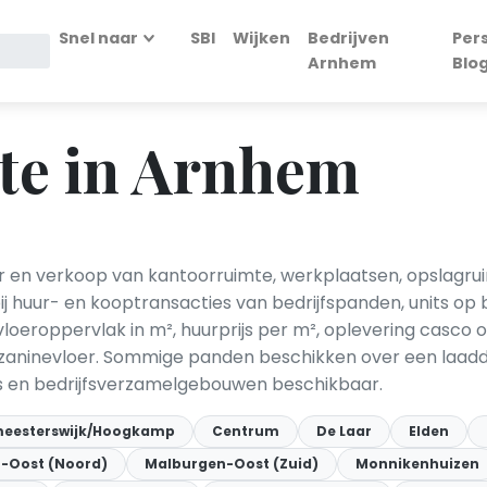
Snel naar
SBI
Wijken
Bedrijven
Per
Arnhem
Blo
te in Arnhem
r en verkoop van kantoorruimte, werkplaatsen, opslagru
 huur- en kooptransacties van bedrijfspanden, units op b
vloeroppervlak in m², huurprijs per m², oplevering casco 
mezzaninevloer. Sommige panden beschikken over een laad
es en bedrijfsverzamelgebouwen beschikbaar.
eesterswijk/Hoogkamp
Centrum
De Laar
Elden
-Oost (Noord)
Malburgen-Oost (Zuid)
Monnikenhuizen