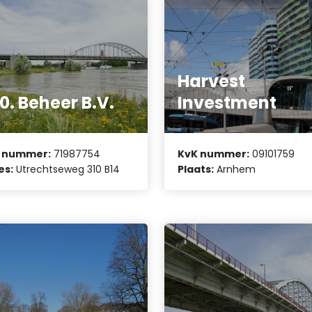
Harvest
0. Beheer B.V.
Investment
 nummer:
71987754
KvK nummer:
09101759
es:
Utrechtseweg 310 B14
Plaats:
Arnhem