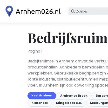
Zoek
op
bedrijfsnaam
of
Bedrijfsruim
KvK
nummer
Pagina 1
Bedrijfsruimte in Arnhem omvat de verhuu
productiehallen. Aanbieders bemiddelen bij
werkplekken. Gebruikelijke begrippen zijn 
lichte industrie, distributiecentrum en 
vloer. In Arnhem zijn ook coworking spac
Heel Arnhem
Arnhemse Broek
Burgem
Klarendal
Klingelbeek e.o.
Malburgen