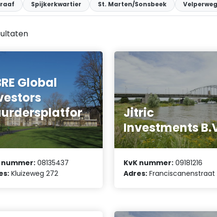
raaf
Spijkerkwartier
St. Marten/Sonsbeek
Velperweg
ultaten
RE Global
vestors
urdersplatfor
Jitric
Investments B.
 nummer:
08135437
KvK nummer:
09181216
es:
Kluizeweg 272
Adres:
Franciscanenstraat