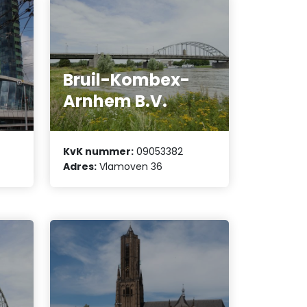
Bruil-Kombex-
Arnhem B.V.
KvK nummer:
09053382
Adres:
Vlamoven 36