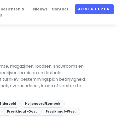
sberichten &
Nieuws
Contact
ADVERTEREN
gs
imte, magazijnen, loodsen, showrooms en
edrijventerreinen en flexibele
of turnkey, bestemmingsplan bedrijvigheid,
dock, overheaddeur, kraan of versterkte
Elderveld
Heijenoord/Lombok
Presikhaaf-Oost
Presikhaaf-West