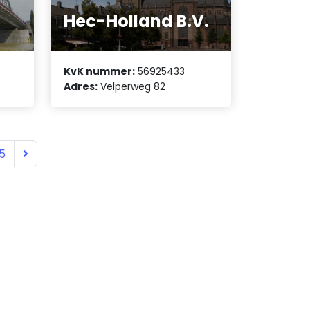
Hec-Holland B.V.
KvK nummer:
56925433
Adres:
Velperweg 82
5