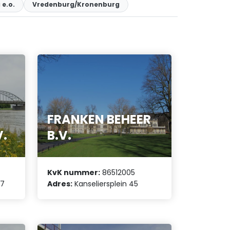
 e.o.
Vredenburg/Kronenburg
FRANKEN BEHEER
V.
B.V.
KvK nummer:
86512005
 7
Adres:
Kanseliersplein 45