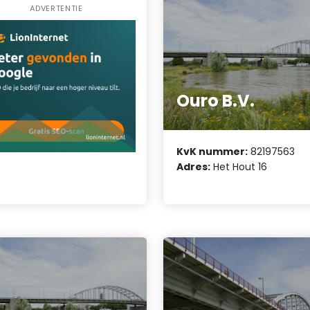
ADVERTENTIE
Ouro B.V.
KvK nummer:
82197563
Adres:
Het Hout 16