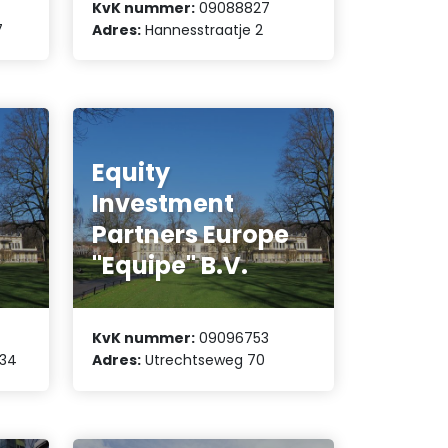
KvK nummer:
09088827
7
Adres:
Hannesstraatje 2
Equity
Investment
Partners Europe
"Equipe" B.V.
KvK nummer:
09096753
134
Adres:
Utrechtseweg 70