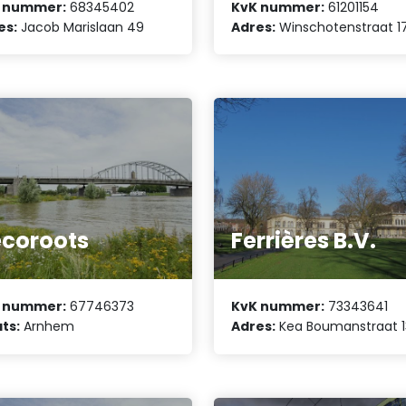
 nummer:
68345402
KvK nummer:
61201154
es:
Jacob Marislaan 49
Adres:
Winschotenstraat 1
coroots
Ferrières B.V.
 nummer:
67746373
KvK nummer:
73343641
ts:
Arnhem
Adres:
Kea Boumanstraat 