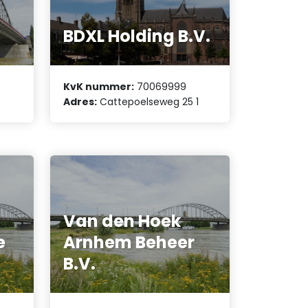
BDXL Holding B.V.
KvK nummer:
70069999
Adres:
Cattepoelseweg 25 1
Van den Hoek
e
Arnhem Beheer
B.V.