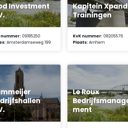
od Investment
Kapitein Xpand
V.
Trainingen
 nummer:
09185250
KvK nummer:
08205576
es:
Amsterdamseweg 199
Plaats:
Arnhem
ammeijer
Le Roux
drijfshallen
Bedrijfsmanag
V.
ment