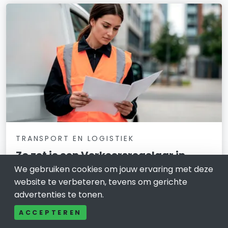
TRANSPORT EN LOGISTIEK
Zo zet je een Verkeersregelaar in
Arnhem veilig en slim in
We gebruiken cookies om jouw ervaring met deze
website te verbeteren, tevens om gerichte
5 december 2025
advertenties te tonen.
Hoe zorg je dat verkeer rondom een evenement,
ACCEPTEREN
wegafsluiting of project in Arnhem veilig en