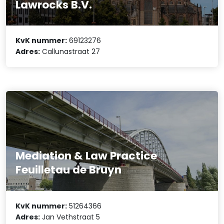
Lawrocks B.V.
KvK nummer:
69123276
Adres:
Callunastraat 27
Mediation & Law Practice
Feuilletau de Bruyn
KvK nummer:
51264366
Adres:
Jan Vethstraat 5