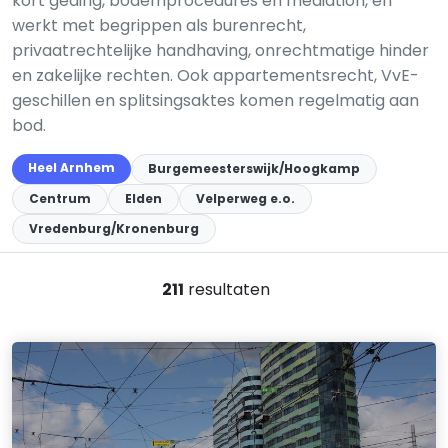
kort geding, bodemprocedures en mediation, en
werkt met begrippen als burenrecht,
privaatrechtelijke handhaving, onrechtmatige hinder
en zakelijke rechten. Ook appartementsrecht, VvE-
geschillen en splitsingsaktes komen regelmatig aan
bod.
Heel Arnhem
Burgemeesterswijk/Hoogkamp
Centrum
Elden
Velperweg e.o.
Vredenburg/Kronenburg
211
resultaten