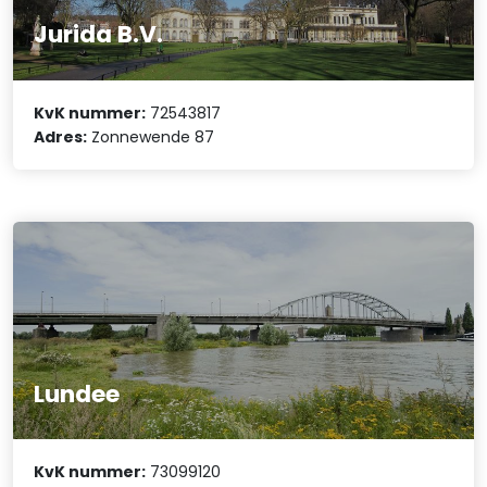
Jurida B.V.
KvK nummer:
72543817
Adres:
Zonnewende 87
Lundee
KvK nummer:
73099120