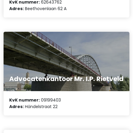
KvK nummer:
62643762
Adres:
Beethovenlaan 62 A
Advocatenkantoor Mr. I.P. Rietveld
KvK nummer:
09199403
Adres:
Händelstraat 22