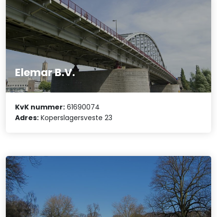
Elemar B.V.
KvK nummer:
61690074
Adres:
Koperslagersveste 23