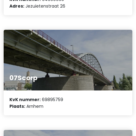
Adres:
Jezuïetenstraat 26
07Scorp
KvK nummer:
69895759
Plaats:
Arnhem