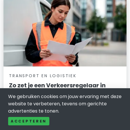
TRANSPORT EN LOGISTIEK
Zo zet je een Verkeersregelaar in
Arnhem veilig en slim in
We gebruiken cookies om jouw ervaring met deze
website te verbeteren, tevens om gerichte
5 december 2025
advertenties te tonen.
Hoe zorg je dat verkeer rondom een evenement,
ACCEPTEREN
wegafsluiting of project in Arnhem veilig en
overzichtelijk blijft? En welke rol speelt een