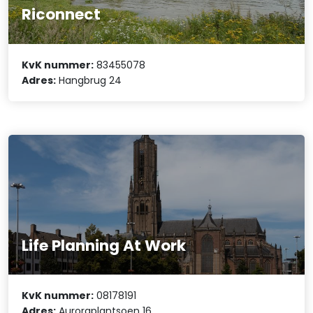
Riconnect
KvK nummer:
83455078
Adres:
Hangbrug 24
Life Planning At Work
KvK nummer:
08178191
Adres:
Auroraplantsoen 16