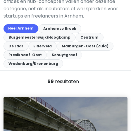
offices en hub-concepten vallen onder dezelfde
categorie, net als incubators of werkplekken voor
startups en freelancers in Arnhem.
Heel Arnhem
Arnhemse Broek
Burgemeesterswijk/Hoogkamp
Centrum
De Laar
Elderveld
Malburgen-Oost (Zuid)
Presikhaaf-Oost
Schuytgraaf
Vredenburg/Kronenburg
69
resultaten