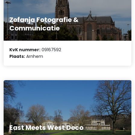
Zefanja Fotografie &
Communicatie
KvK nummer:
09167592
Plaats:
Arnhem
East Meets West Deco