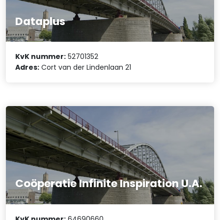
Dataplus
KvK nummer:
52701352
Adres:
Cort van der Lindenlaan 21
Coöperatie Infinite Inspiration U.A.
KvK nummer:
64690660