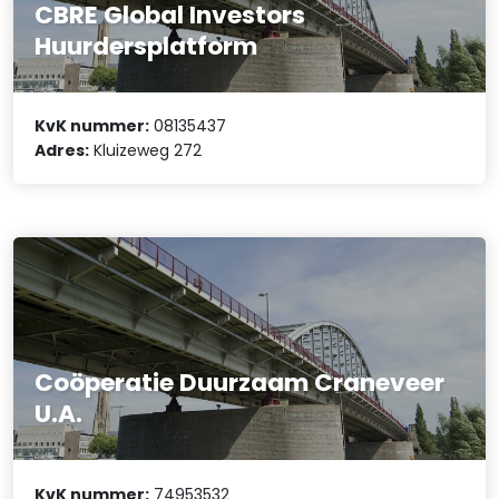
CBRE Global Investors
Huurdersplatform
KvK nummer:
08135437
Adres:
Kluizeweg 272
Coöperatie Duurzaam Craneveer
U.A.
KvK nummer:
74953532