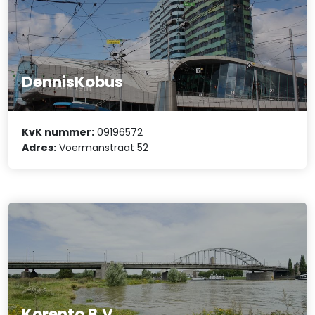
DennisKobus
KvK nummer:
09196572
Adres:
Voermanstraat 52
Korento B.V.