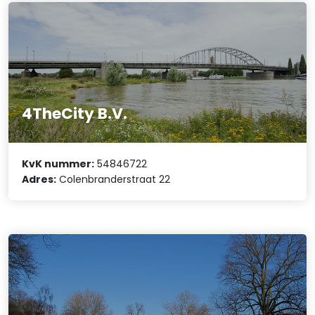
4TheCity B.V.
KvK nummer:
54846722
Adres:
Colenbranderstraat 22