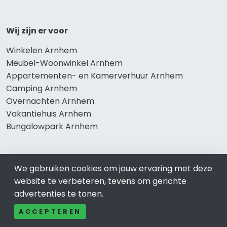
Wij zijn er voor
Winkelen Arnhem
Meubel-Woonwinkel Arnhem
Appartementen- en Kamerverhuur Arnhem
Camping Arnhem
Overnachten Arnhem
Vakantiehuis Arnhem
Bungalowpark Arnhem
We gebruiken cookies om jouw ervaring met deze
Thema’s
website te verbeteren, tevens om gerichte
Klussenbedrijf Arnhem
advertenties te tonen.
Notarissen Arnhem
ACCEPTEREN
Taxateurs Arnhem