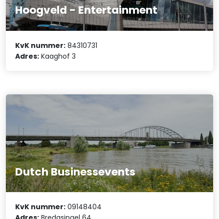
Hoogveld - Entertainment
KvK nummer:
84310731
Adres:
Kaaghof 3
Dutch Businessevents
KvK nummer:
09148404
Adres:
Bredasingel 64