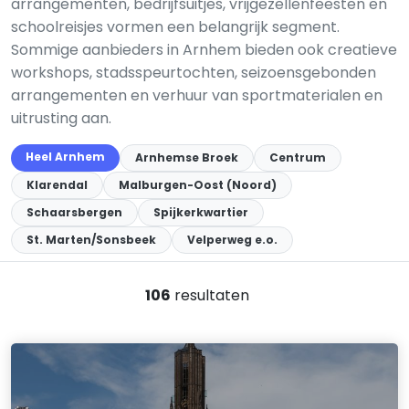
arrangementen, bedrijfsuitjes, vrijgezellenfeesten en
schoolreisjes vormen een belangrijk segment.
Sommige aanbieders in Arnhem bieden ook creatieve
workshops, stadsspeurtochten, seizoensgebonden
arrangementen en verhuur van sportmaterialen en
uitrusting aan.
Heel Arnhem
Arnhemse Broek
Centrum
Klarendal
Malburgen-Oost (Noord)
Schaarsbergen
Spijkerkwartier
St. Marten/Sonsbeek
Velperweg e.o.
106
resultaten