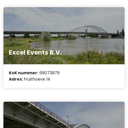
Excel Events B.V.
KvK nummer:
68073879
Adres:
Fruithoeve 14