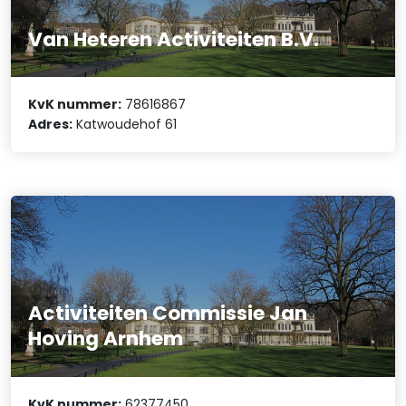
Van Heteren Activiteiten B.V.
KvK nummer:
78616867
Adres:
Katwoudehof 61
Activiteiten Commissie Jan
Hoving Arnhem
KvK nummer:
62377450