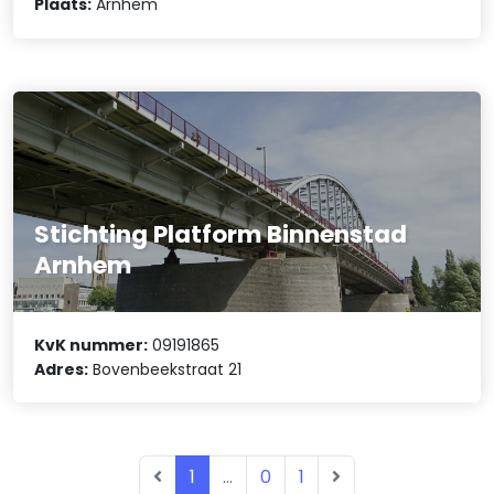
Plaats:
Arnhem
Stichting Platform Binnenstad
Arnhem
KvK nummer:
09191865
Adres:
Bovenbeekstraat 21
1
...
0
1