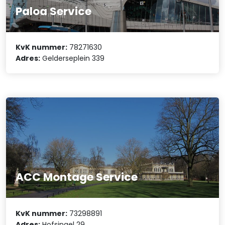
Paloa Service
KvK nummer:
78271630
Adres:
Gelderseplein 339
ACC Montage Service
KvK nummer:
73298891
Adres:
Hofsingel 29