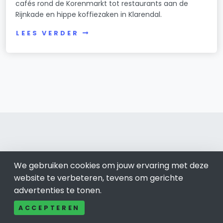
cafés rond de Korenmarkt tot restaurants aan de
Rijnkade en hippe koffiezaken in Klarendal.
LEES VERDER
Arnhem 026
We gebruiken cookies om jouw ervaring met deze
website te verbeteren, tevens om gerichte
Bel ons: 085-04 10 177
advertenties te tonen.
Contact
Adverteren
ACCEPTEREN
Over ons