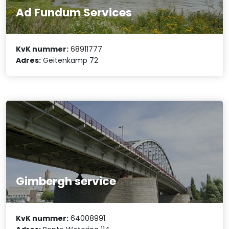
Ad Fundum Services
KvK nummer:
68911777
Adres:
Geitenkamp 72
Gimbergh service
KvK nummer:
64008991