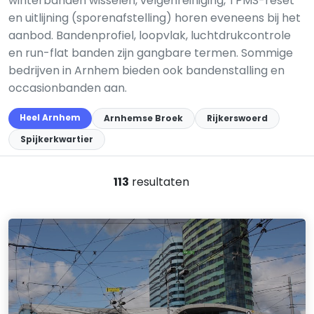
winterbanden wisselen, velgenreiniging, TPMS-reset
en uitlijning (sporenafstelling) horen eveneens bij het
aanbod. Bandenprofiel, loopvlak, luchtdrukcontrole
en run-flat banden zijn gangbare termen. Sommige
bedrijven in Arnhem bieden ook bandenstalling en
occasionbanden aan.
Heel Arnhem
Arnhemse Broek
Rijkerswoerd
Spijkerkwartier
113
resultaten