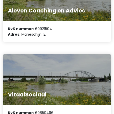
Aleven Coaching en Advies
KvK nummer:
69921504
Adres:
Maneschijn 12
VitaalSociaal
KvK nummer:
69850496