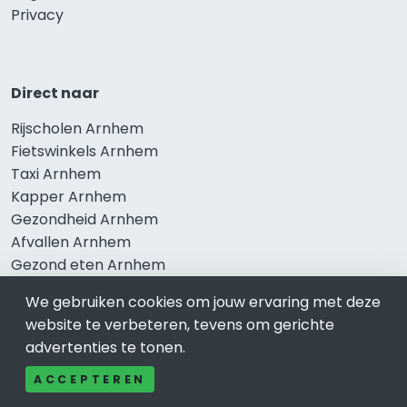
Privacy
Direct naar
Rijscholen Arnhem
Fietswinkels Arnhem
Taxi Arnhem
Kapper Arnhem
Gezondheid Arnhem
Afvallen Arnhem
Gezond eten Arnhem
We gebruiken cookies om jouw ervaring met deze
website te verbeteren, tevens om gerichte
Bekend in Arnhem
advertenties te tonen.
Restaurants Arnhem
ACCEPTEREN
Catering Arnhem