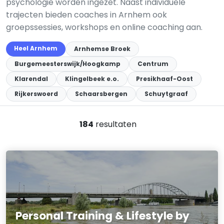
psychologie worden ingezet. Naast individuele
trajecten bieden coaches in Arnhem ook
groepssessies, workshops en online coaching aan.
Heel Arnhem
Arnhemse Broek
Burgemeesterswijk/Hoogkamp
Centrum
Klarendal
Klingelbeek e.o.
Presikhaaf-Oost
Rijkerswoerd
Schaarsbergen
Schuytgraaf
184
resultaten
Personal Training & Lifestyle by