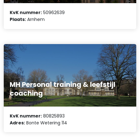
KvK nummer:
50962639
Plaats:
Arnhem
MH Personal training & leefstijl
coaching
KvK nummer:
80825893
Adres:
Bonte Wetering 114