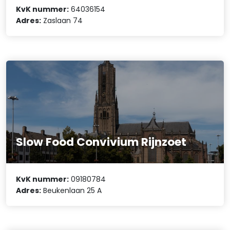
KvK nummer:
64036154
Adres:
Zaslaan 74
Slow Food Convivium Rijnzoet
KvK nummer:
09180784
Adres:
Beukenlaan 25 A