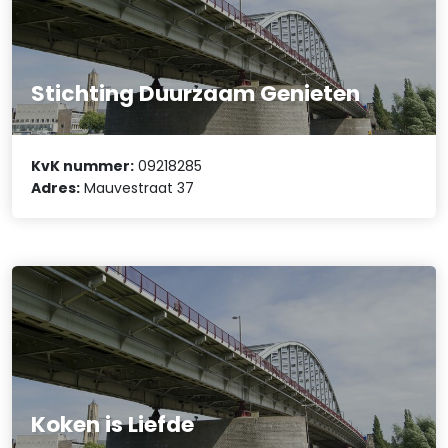
Stichting Duurzaam Genieten
KvK nummer:
09218285
Adres:
Mauvestraat 37
Koken is Liefde