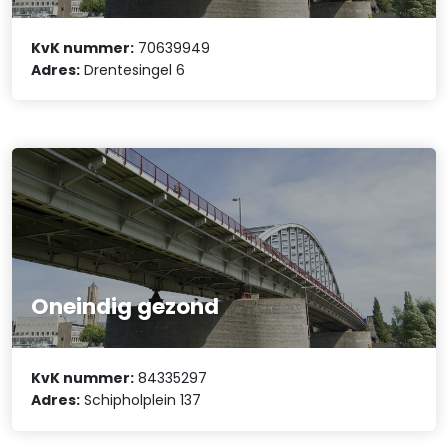
KvK nummer:
70639949
Adres:
Drentesingel 6
Oneindig gezond
KvK nummer:
84335297
Adres:
Schipholplein 137