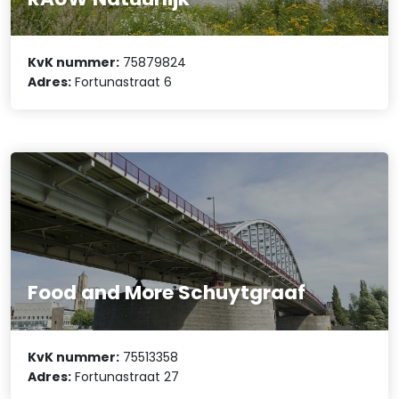
KvK nummer:
75879824
Adres:
Fortunastraat 6
Food and More Schuytgraaf
KvK nummer:
75513358
Adres:
Fortunastraat 27