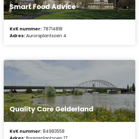
Smart Food Advice
KvK nummer:
78714818
Adres:
Auroraplantsoen 4
Quality Care Gelderland
KvK nummer:
84983558
Adres:
Boreasplantsoen 17