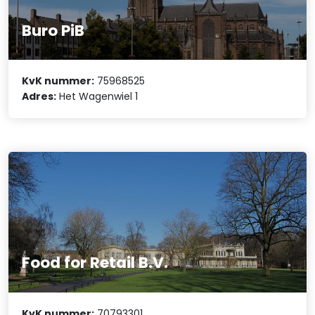
Buro PiB
KvK nummer:
75968525
Adres:
Het Wagenwiel 1
Food for Retail B.V.
KvK nummer:
70793301