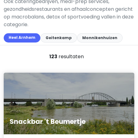
Ook cateringbedrijven, meal-prep services,
gezondheidsrestaurants en afhaalconcepten gericht
op macrobalans, detox of sportvoeding vallen in deze
categorie.
Heel Arnhem
Geitenkamp
Monnikenhuizen
123
resultaten
Snackbar 't Beumertje