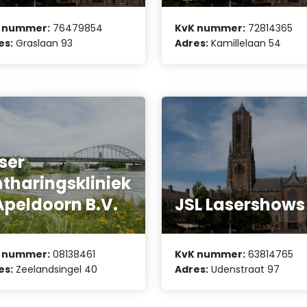
 nummer:
76479854
KvK nummer:
72814365
es:
Graslaan 93
Adres:
Kamillelaan 54
ser
tharingskliniek
Apeldoorn B.V.
JSL Lasershows
 nummer:
08138461
KvK nummer:
63814765
es:
Zeelandsingel 40
Adres:
Udenstraat 97