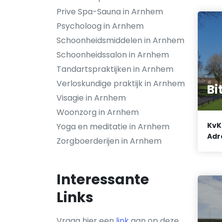
Prive Spa-Sauna in Arnhem
Psycholoog in Arnhem
Schoonheidsmiddelen in Arnhem
Schoonheidssalon in Arnhem
Tandartspraktijken in Arnhem
Verloskundige praktijk in Arnhem
Bi
Visagie in Arnhem
Woonzorg in Arnhem
KvK
Yoga en meditatie in Arnhem
Adr
Zorgboerderijen in Arnhem
Interessante
Links
Vraag hier een
link
aan op deze