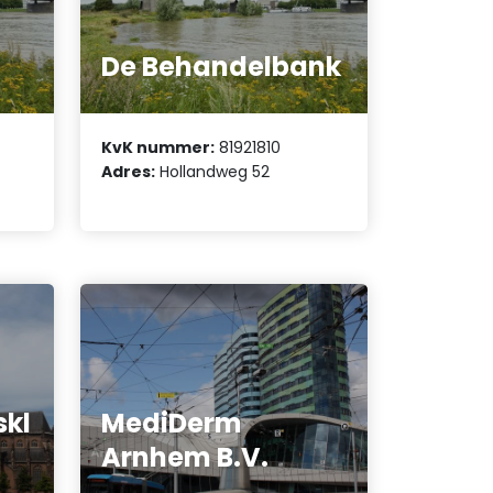
De Behandelbank
KvK nummer:
81921810
Adres:
Hollandweg 52
skl
MediDerm
Arnhem B.V.