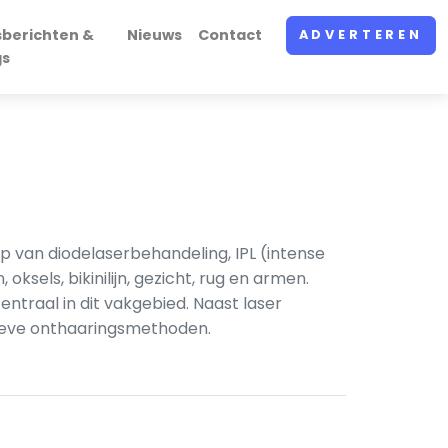
sberichten &
Nieuws
Contact
ADVERTEREN
gs
 van diodelaserbehandeling, IPL (intense
sels, bikinilijn, gezicht, rug en armen.
centraal in dit vakgebied. Naast laser
tieve onthaaringsmethoden.