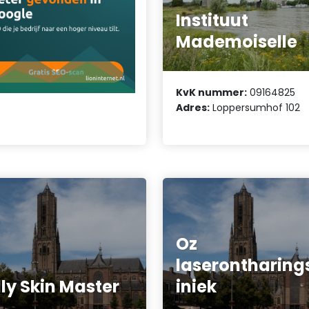
Instituut
Mademoiselle
KvK nummer:
09164825
Adres:
Loppersumhof 102
Oz
laserontharing
lly Skin Master
iniek