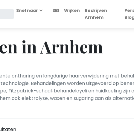
Snel naar
SBI
Wijken
Bedrijven
Per
Arnhem
Blo
ren in Arnhem
te ontharing en langdurige haarverwijdering met behulp
rtechnologie. Behandelingen worden uitgevoerd op benen, ok
ype, Fitzpatrick-schaal, behandelcycli en huidkoeling zijn 
nhem ook elektrolyse, waxen en sugaring aan als alterna
ultaten