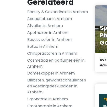
Gerelateerd
Beauty & Gezondheid in Arnhem
Acupunctuur in Arnhem
Afvallen in Arnhem
Sp
Apotheken in Arnhem
Ph
Beauty salon in Arnhem
G
Botox in Arnhem
Chiropractoren in Arnhem
Cosmetica en parfumerieën in
KvK
Adr
Arnhem
Dameskapper in Arnhem
Diëtisten, gewichtsconsulenten
en voedingsdeskundigen in
Arnhem
Ergonomie in Arnhem
Ergotherapie in Arnhem