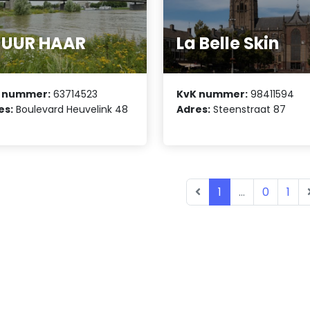
UUUR HAAR
La Belle Skin
 nummer:
63714523
KvK nummer:
98411594
es:
Boulevard Heuvelink 48
Adres:
Steenstraat 87
1
...
0
1