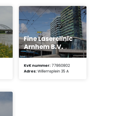
Fine Laserclinic
Arnhem B.V.
KvK nummer:
77860802
Adres:
Willemsplein 35 A