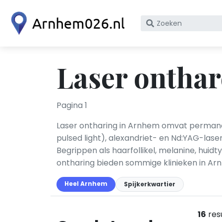
Zoek
op
bedrijfsnaam
of
Laser ontha
KvK
nummer
Pagina 1
Laser ontharing in Arnhem omvat permanen
pulsed light), alexandriet- en Nd:YAG-lase
Begrippen als haarfollikel, melanine, huidt
ontharing bieden sommige klinieken in Ar
Heel Arnhem
Spijkerkwartier
16
res