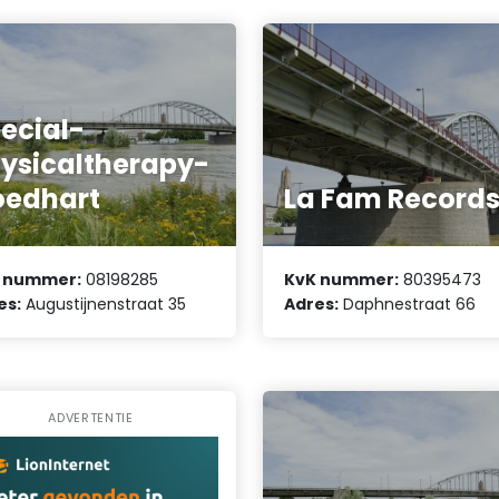
ecial-
ysicaltherapy-
oedhart
La Fam Record
 nummer:
08198285
KvK nummer:
80395473
es:
Augustijnenstraat 35
Adres:
Daphnestraat 66
ADVERTENTIE