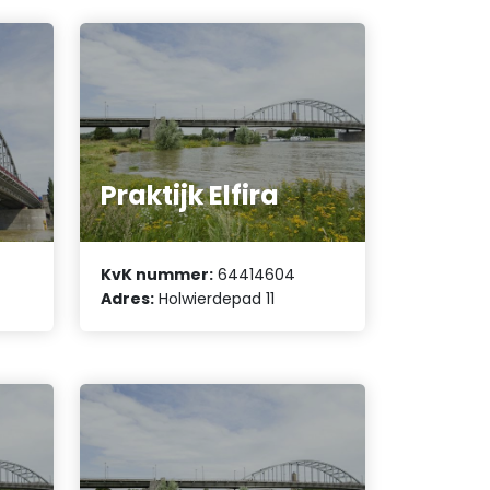
s
Praktijk Elfira
KvK nummer:
64414604
Adres:
Holwierdepad 11