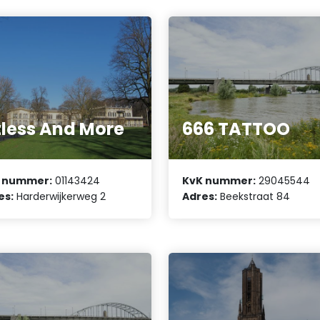
tless And More
666 TATTOO
 nummer:
01143424
KvK nummer:
29045544
es:
Harderwijkerweg 2
Adres:
Beekstraat 84