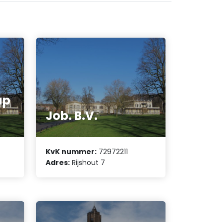
up
Job. B.V.
KvK nummer:
72972211
Adres:
Rijshout 7