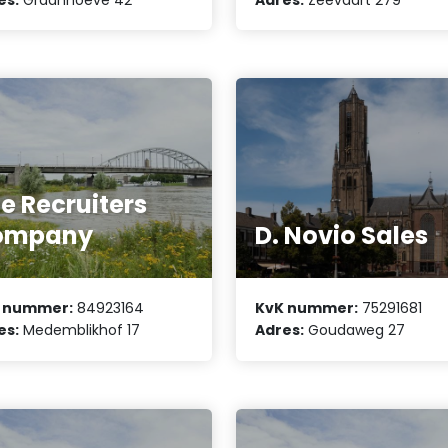
e Recruiters
ompany
D. Novio Sales
 nummer:
84923164
KvK nummer:
75291681
es:
Medemblikhof 17
Adres:
Goudaweg 27