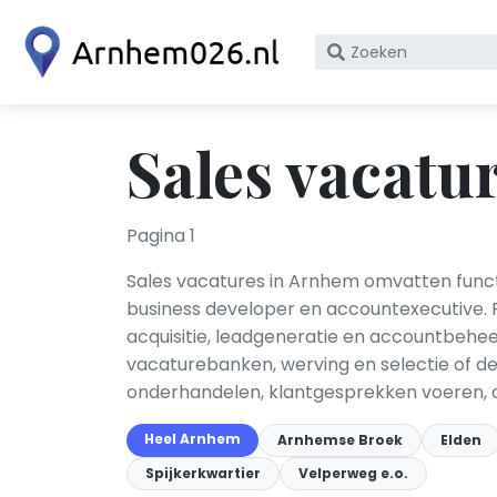
Zoek
op
bedrijfsnaam
of
Sales vacatu
KvK
nummer
Pagina 1
Sales vacatures in Arnhem omvatten fun
business developer en accountexecutive. 
acquisitie, leadgeneratie en accountbeheer
vacaturebanken, werving en selectie of det
onderhandelen, klantgesprekken voeren, o
Heel Arnhem
Arnhemse Broek
Elden
Spijkerkwartier
Velperweg e.o.