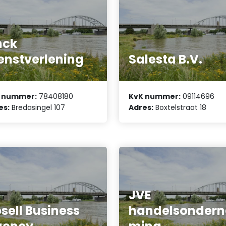
nck
enstverlening
Salesta B.V.
 nummer:
78408180
KvK nummer:
09114696
es:
Bredasingel 107
Adres:
Boxtelstraat 18
JVE
sell Business
handelsondern