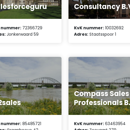
lesforceguru
Consultancy B.
 nummer:
72366729
KvK nummer:
10032692
es:
Jonkerwaard 59
Adres:
Staatsspoor 1
Compass Sales
2sales
Professionals B
 nummer:
85485721
KvK nummer:
63463954
es:
Graanhoeve 42
Adres:
Zeevaart 279