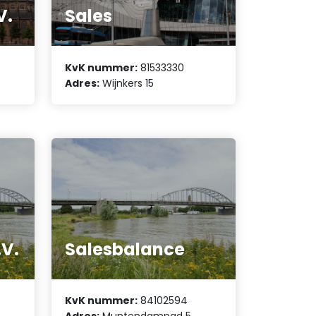
V.
Sales
KvK nummer:
81533330
Adres:
Wijnkers 15
.V.
Salesbalance
KvK nummer:
84102594
Adres:
Muntendampad 5