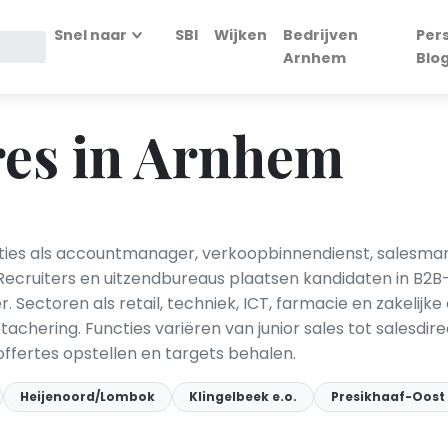
Snel naar
SBI
Wijken
Bedrijven
Per
Arnhem
Blo
res in Arnhem
cties als accountmanager, verkoopbinnendienst, salesm
Recruiters en uitzendbureaus plaatsen kandidaten in B2
. Sectoren als retail, techniek, ICT, farmacie en zakelijk
achering. Functies variëren van junior sales tot salesdi
ffertes opstellen en targets behalen.
Heijenoord/Lombok
Klingelbeek e.o.
Presikhaaf-Oost