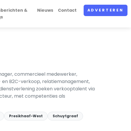
sberichten &
Nieuws
Contact
ADVERTEREN
gs
anager, commercieel medewerker,
B- en B2C-verkoop, relatiemanagement,
e dienstverlening zoeken verkooptalent via
recteur, met competenties als
Presikhaaf-West
Schuytgraaf