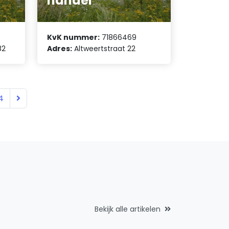
handel
KvK nummer:
71866469
82
Adres:
Altweertstraat 22
4
Bekijk alle artikelen