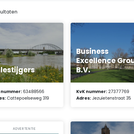
ultaten
Business
Excellence Gro
lestijgers
B.V.
 nummer:
63488566
KvK nummer:
27377769
es:
Cattepoelseweg 319
Adres:
Jezuïetenstraat 35
ADVERTENTIE