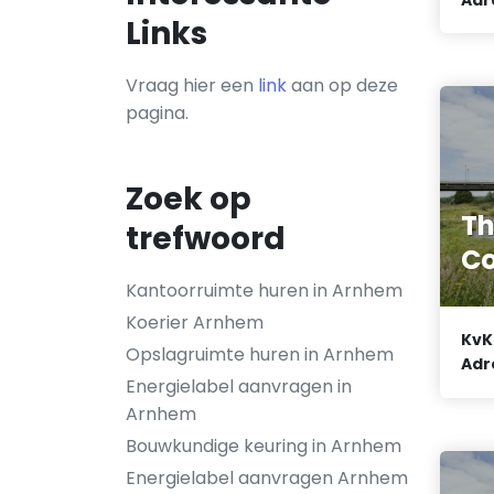
Links
Vraag hier een
link
aan op deze
pagina.
Zoek op
Th
trefwoord
C
Kantoorruimte huren in Arnhem
Koerier Arnhem
KvK
Opslagruimte huren in Arnhem
Adr
Energielabel aanvragen in
Arnhem
Bouwkundige keuring in Arnhem
Energielabel aanvragen Arnhem