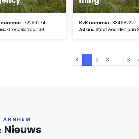
gency
ming
 nummer:
72299274
KvK nummer:
83498222
es:
Grondelstraat 69
Adres:
Stadswaardenlaan 
1
2
3
...
3
R ARNHEM
& Nieuws