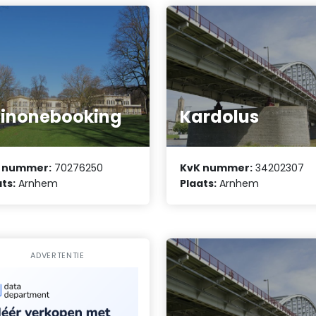
linonebooking
Kardolus
 nummer:
70276250
KvK nummer:
34202307
ts:
Arnhem
Plaats:
Arnhem
ADVERTENTIE