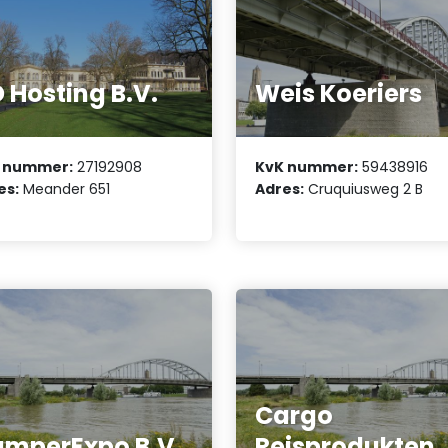
 Hosting B.V.
Weis Koeriers
 nummer:
27192908
KvK nummer:
59438916
es:
Meander 651
Adres:
Cruquiusweg 2 B
Cargo
mperExpo B.V.
Reisprodukten