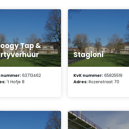
oogy Tap &
rtyverhuur
Stagioni
 nummer:
63713462
KvK nummer:
65825519
es:
't Hofje 8
Adres:
Rozenstraat 70