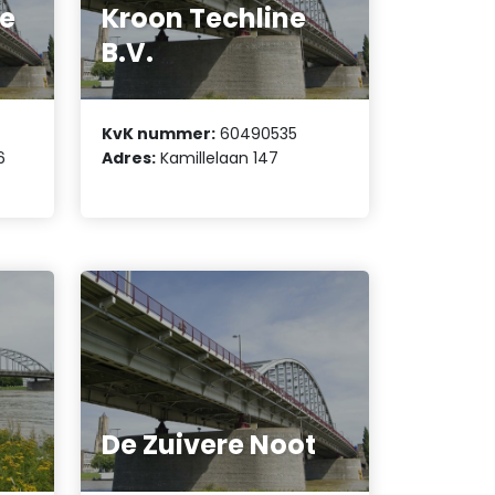
e
Kroon Techline
B.V.
KvK nummer:
60490535
6
Adres:
Kamillelaan 147
De Zuivere Noot