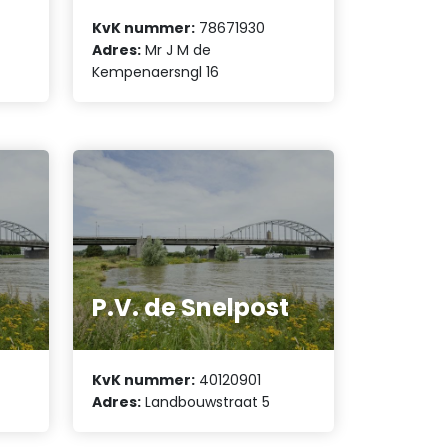
KvK nummer:
78671930
Adres:
Mr J M de
Kempenaersngl 16
P.V. de Snelpost
KvK nummer:
40120901
Adres:
Landbouwstraat 5