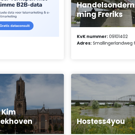
Handelsondern
ming Freriks
KvK nummer:
09101402
Adres:
Smallingerlandweg 
 Kim
oekhoven
Hostess4you