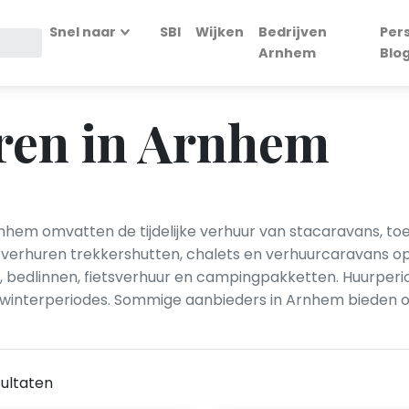
Snel naar
SBI
Wijken
Bedrijven
Per
Arnhem
Blo
ren in Arnhem
hem omvatten de tijdelijke verhuur van stacaravans, 
 verhuren trekkershutten, chalets en verhuurcaravans op 
r, bedlinnen, fietsverhuur en campingpakketten. Huurpe
winterperiodes. Sommige aanbieders in Arnhem bieden oo
ultaten