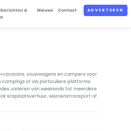
sberichten &
Nieuws
Contact
ADVERTEREN
gs
toercaravans, vouwwagens en campers voor
campings of via particuliere platforms.
riodes variëren van weekends tot meerdere
k staplaatsverhuur, seizoenstransport of