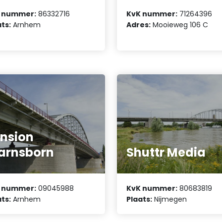
 nummer:
86332716
KvK nummer:
71264396
ts:
Arnhem
Adres:
Mooieweg 106 C
nsion
arnsborn
Shuttr Media
 nummer:
09045988
KvK nummer:
80683819
ts:
Arnhem
Plaats:
Nijmegen