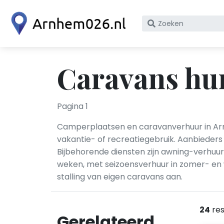
Zoek
op
bedrijfsnaam
of
Caravans hu
KvK
nummer
Pagina 1
Camperplaatsen en caravanverhuur in Arn
vakantie- of recreatiegebruik. Aanbieders
Bijbehorende diensten zijn awning-verhuu
weken, met seizoensverhuur in zomer- en 
stalling van eigen caravans aan.
24
res
Gerelateerd