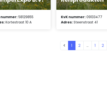
 nummer:
58129855
KvK nummer:
09133477
es:
Kortestraat 10 A
Adres:
Steenstraat 41
1
2
...
1
2