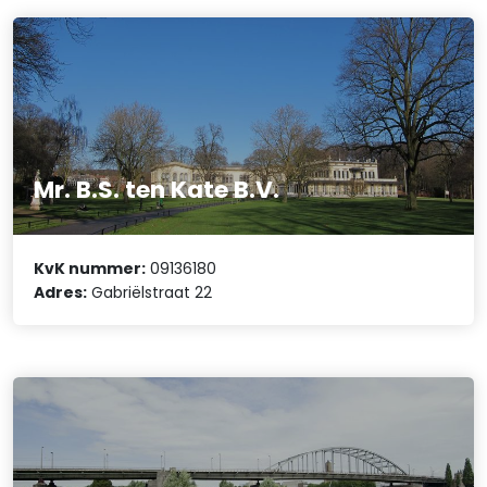
Mr. B.S. ten Kate B.V.
KvK nummer:
09136180
Adres:
Gabriëlstraat 22