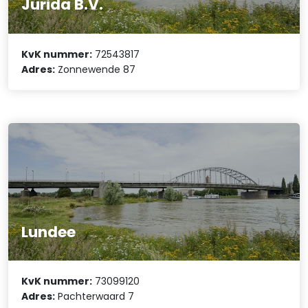
Jurida B.V.
KvK nummer:
72543817
Adres:
Zonnewende 87
Lundee
KvK nummer:
73099120
Adres:
Pachterwaard 7