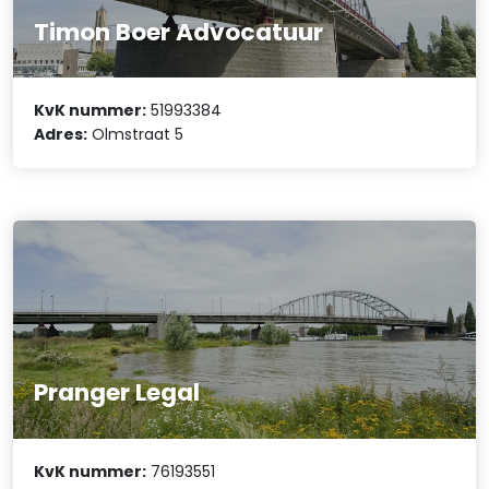
Timon Boer Advocatuur
KvK nummer:
51993384
Adres:
Olmstraat 5
Pranger Legal
KvK nummer:
76193551