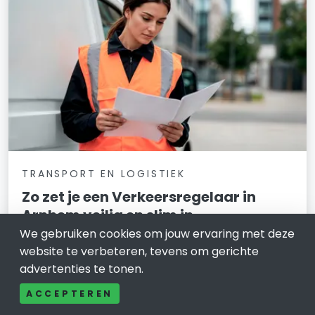
TRANSPORT EN LOGISTIEK
Zo zet je een Verkeersregelaar in
Arnhem veilig en slim in
We gebruiken cookies om jouw ervaring met deze
5 december 2025
website te verbeteren, tevens om gerichte
advertenties te tonen.
Hoe zorg je dat verkeer rondom een evenement,
wegafsluiting of project in Arnhem veilig en
ACCEPTEREN
overzichtelijk blijft? En welke rol speelt een