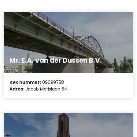
Mr. E.A. van der Dussen B.V.
KvK nummer:
09099758
Adres:
Jacob Marislaan 64