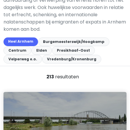
aanvaarding of verwerping van erfenis horen tot het
dagelijks werk. Ook huwelijkse voorwaarden in relatie
tot erfrecht, schenking, en internationale
nalatenschappen bij emigranten of expats in Arnhem
komen aan bod.
Heel Arnhem
Burgemeesterswijk/Hoogkamp
Centrum
Elden
Presikhaaf-Oost
Velperweg e.o.
Vredenburg/Kronenburg
213
resultaten