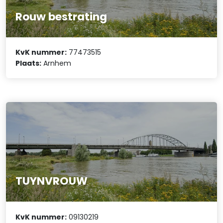
Rouw bestrating
KvK nummer:
77473515
Plaats:
Arnhem
TUYNVROUW
KvK nummer:
09130219