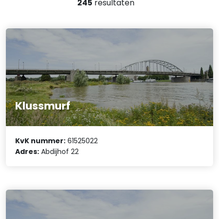
245
resultaten
Klussmurf
KvK nummer:
61525022
Adres:
Abdijhof 22