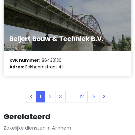
Beijert Bouw & Techniek B.V.
KvK nummer:
86430130
Adres:
Eekhoornstraat 41
1
2
3
...
12
13
Gerelateerd
Zakelijke diensten in Arnhem