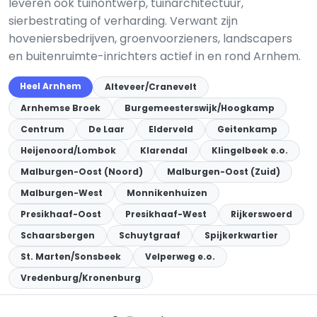
leveren ook tuinontwerp, tuinarchitectuur,
sierbestrating of verharding. Verwant zijn
hoveniersbedrijven, groenvoorzieners, landscapers
en buitenruimte-inrichters actief in en rond Arnhem.
Heel Arnhem
Alteveer/Cranevelt
Arnhemse Broek
Burgemeesterswijk/Hoogkamp
Centrum
De Laar
Elderveld
Geitenkamp
Heijenoord/Lombok
Klarendal
Klingelbeek e.o.
Malburgen-Oost (Noord)
Malburgen-Oost (Zuid)
Malburgen-West
Monnikenhuizen
Presikhaaf-Oost
Presikhaaf-West
Rijkerswoerd
Schaarsbergen
Schuytgraaf
Spijkerkwartier
St. Marten/Sonsbeek
Velperweg e.o.
Vredenburg/Kronenburg