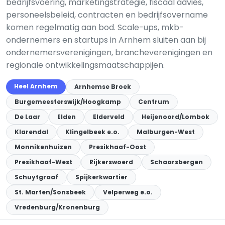
bedrijfsvoering, marketingstrategie, fiscaal advies,
personeelsbeleid, contracten en bedrijfsovername
komen regelmatig aan bod. Scale-ups, mkb-
ondernemers en startups in Arnhem sluiten aan bij
ondernemersverenigingen, brancheverenigingen en
regionale ontwikkelingsmaatschappijen.
Heel Arnhem
Arnhemse Broek
Burgemeesterswijk/Hoogkamp
Centrum
De Laar
Elden
Elderveld
Heijenoord/Lombok
Klarendal
Klingelbeek e.o.
Malburgen-West
Monnikenhuizen
Presikhaaf-Oost
Presikhaaf-West
Rijkerswoerd
Schaarsbergen
Schuytgraaf
Spijkerkwartier
St. Marten/Sonsbeek
Velperweg e.o.
Vredenburg/Kronenburg