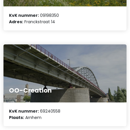
KvK nummer:
09198350
Adres:
Franckstraat 14
OO-Creation
KvK nummer:
69240558
Plaats:
Arnhem