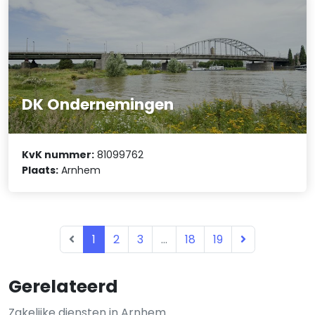
DK Ondernemingen
KvK nummer:
81099762
Plaats:
Arnhem
1
2
3
...
18
19
Gerelateerd
Zakelijke diensten in Arnhem