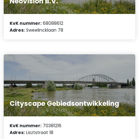
Neovision B.V.
KvK nummer:
68088612
Adres:
Sweelincklaan 78
Cityscape Gebiedsontwikkeling
KvK nummer:
70381216
Adres:
Lisztstraat 18