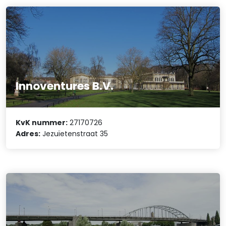
Innoventures B.V.
KvK nummer:
27170726
Adres:
Jezuïetenstraat 35