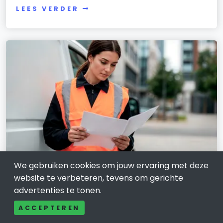
LEES VERDER
We gebruiken cookies om jouw ervaring met deze
TRANSPORT EN LOGISTIEK
website te verbeteren, tevens om gerichte
Zo zet je een Verkeersregelaar in
advertenties te tonen.
Arnhem veilig en slim in
ACCEPTEREN
5 december 2025