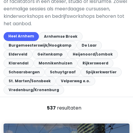
of facilitators in een atelier, studio of lesruimte. Zowel
eenmalige sessies als meerdaagse cursussen,
kinderworkshops en bedrijfsworkshops behoren tot
het aanbod.
Heel Arnhem
Arnhemse Broek
Burgemeesterswijk/Hoogkamp
De Laar
Elderveld
Geitenkamp
Heijenoord/Lombok
Klarendal
Monnikenhuizen
Rijkerswoerd
Schaarsbergen
Schuytgraaf
Spijkerkwartier
St. Marten/Sonsbeek
Velperweg e.o.
Vredenburg/Kronenburg
537
resultaten