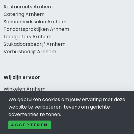
Restaurants Arnhem
Catering Arnhem
Schoonheidssalon Arnhem
Tandartspraktijken Arnhem
Loodgieters Arnhem
Stukadoorsbedrijf Arnhem
Verhuisbedrijf Arnhem
Wij zijn er voor
Winkelen Arnhem
Meubel-Woonwinkel Arnhem
We gebruiken cookies om jouw ervaring met deze
Appartementen- en Kamerverhuur Arnhem
website te verbeteren, tevens om gerichte
Camping Arnhem
advertenties te tonen.
Overnachten Arnhem
ACCEPTEREN
Vakantiehuis Arnhem
Bungalowpark Arnhem