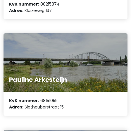
KvK nummer:
80215874
Adres:
Kluizeweg 137
Pauline Arkesteijn
KvK nummer:
68151055
Adres:
Slothouberstraat 15