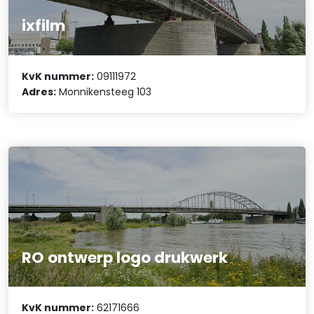
ixfilm
KvK nummer:
09111972
Adres:
Monnikensteeg 103
RO ontwerp logo drukwerk
KvK nummer:
62171666