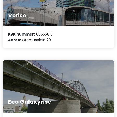
Verise
KvK nummer:
60555610
Adres:
Oremusplein 20
Eco Galaxyrise