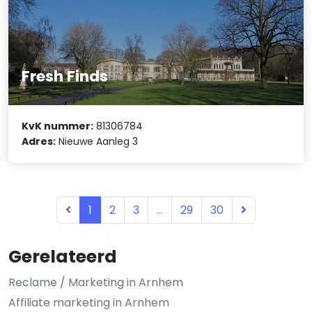
Fresh Finds
KvK nummer:
81306784
Adres:
Nieuwe Aanleg 3
1
2
3
...
29
30
Gerelateerd
Reclame / Marketing in Arnhem
Affiliate marketing in Arnhem