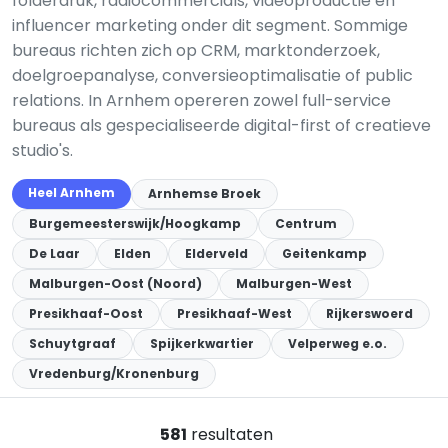
folderdruk, radiocommercials, videoproductie en
influencer marketing onder dit segment. Sommige
bureaus richten zich op CRM, marktonderzoek,
doelgroepanalyse, conversieoptimalisatie of public
relations. In Arnhem opereren zowel full-service
bureaus als gespecialiseerde digital-first of creatieve
studio's.
Heel Arnhem
Arnhemse Broek
Burgemeesterswijk/Hoogkamp
Centrum
De Laar
Elden
Elderveld
Geitenkamp
Malburgen-Oost (Noord)
Malburgen-West
Presikhaaf-Oost
Presikhaaf-West
Rijkerswoerd
Schuytgraaf
Spijkerkwartier
Velperweg e.o.
Vredenburg/Kronenburg
581
resultaten