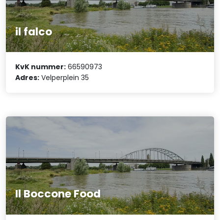
il falco
KvK nummer:
66590973
Adres:
Velperplein 35
Il Boccone Food