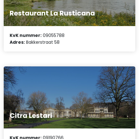
Restaurant La Rusticana
KvK nummer:
09055788
Adres:
Bakkerstraat 58
Citra Lestari
KvK nummer:
09190766