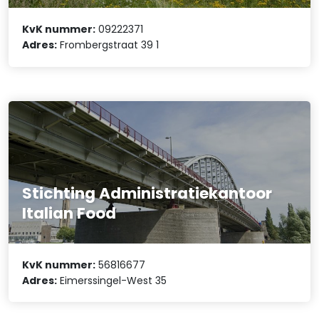
KvK nummer:
09222371
Adres:
Frombergstraat 39 1
Stichting Administratiekantoor
Italian Food
KvK nummer:
56816677
Adres:
Eimerssingel-West 35