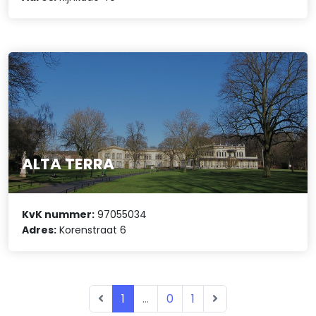
ALTA TERRA
KvK nummer:
97055034
Adres:
Korenstraat 6
1
...
0
1