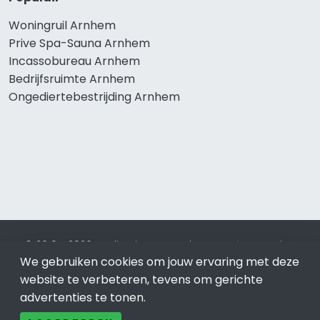
Woningruil Arnhem
Prive Spa-Sauna Arnhem
Incassobureau Arnhem
Bedrijfsruimte Arnhem
Ongediertebestrijding Arnhem
© 2019 - 2026 Realisatie en SEO door
SEO-bureau
Lion
We gebruiken cookies om jouw ervaring met deze
Internet. Betaal alleen voor bewezen resultaten?
SEO
optimalisatie No Cure No Pay
.
Arnhem
is onderdeel van Lion
website te verbeteren, tevens om gerichte
Internet.
advertenties te tonen.
Beeldcredits