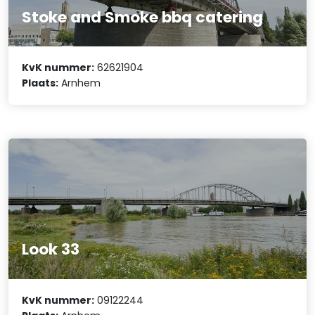
Stoke and Smoke bbq catering
KvK nummer:
62621904
Plaats:
Arnhem
Look 33
KvK nummer:
09122244