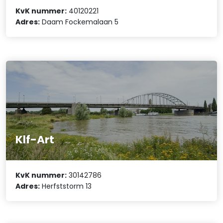
KvK nummer:
40120221
Adres:
Daam Fockemalaan 5
Klf-Art
KvK nummer:
30142786
Adres:
Herfststorm 13