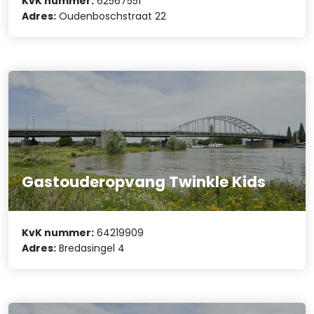
KvK nummer:
62567551
Adres:
Oudenboschstraat 22
Gastouderopvang Twinkle Kids
KvK nummer:
64219909
Adres:
Bredasingel 4