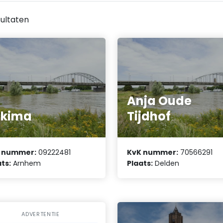
ultaten
Anja Oude
akima
Tijdhof
 nummer:
09222481
KvK nummer:
70566291
ts:
Arnhem
Plaats:
Delden
ADVERTENTIE