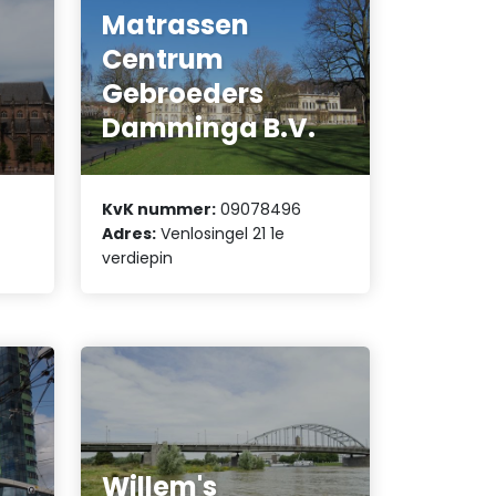
Matrassen
Centrum
Gebroeders
Damminga B.V.
KvK nummer:
09078496
Adres:
Venlosingel 21 1e
verdiepin
Willem's