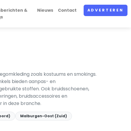
sberichten &
Nieuws
Contact
ADVERTEREN
gs
idegomkleding zoals kostuums en smokings.
inkels bieden aanpas- en
s gebruikte stoffen. Ook bruidsschoenen,
ringen, bruidsaccessoires en
r in deze branche.
oord)
Malburgen-Oost (Zuid)