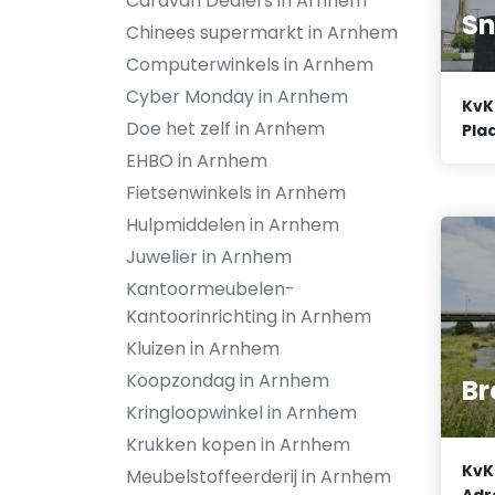
Caravan Dealers in Arnhem
Sn
Chinees supermarkt in Arnhem
Computerwinkels in Arnhem
Cyber Monday in Arnhem
KvK
Doe het zelf in Arnhem
Plaa
EHBO in Arnhem
Fietsenwinkels in Arnhem
Hulpmiddelen in Arnhem
Juwelier in Arnhem
Kantoormeubelen-
Kantoorinrichting in Arnhem
Kluizen in Arnhem
Koopzondag in Arnhem
Br
Kringloopwinkel in Arnhem
Krukken kopen in Arnhem
KvK
Meubelstoffeerderij in Arnhem
Adr