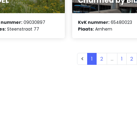
EL
Charmed by Bib
 nummer:
09030897
KvK nummer:
65480023
es:
Steenstraat 77
Plaats:
Arnhem
1
2
...
1
2