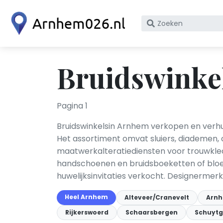
Zoek
op
bedrijfsnaam
of
Bruidswinke
KvK
nummer
Pagina 1
Bruidswinkelsin Arnhem verkopen en verhu
Het assortiment omvat sluiers, diademen, 
maatwerkalteratiediensten voor trouwkledin
handschoenen en bruidsboeketten of bloe
huwelijksinvitaties verkocht. Designerme
Heel Arnhem
Alteveer/Cranevelt
Arnh
Rijkerswoerd
Schaarsbergen
Schuytg