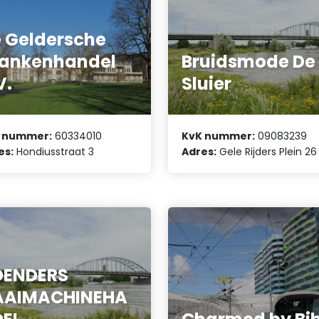
 Geldersche
ankenhandel
Bruidsmode De
V.
Sluier
 nummer:
60334010
KvK nummer:
09083239
es:
Hondiusstraat 3
Adres:
Gele Rijders Plein 26
OENDERS
AAIMACHINEHA