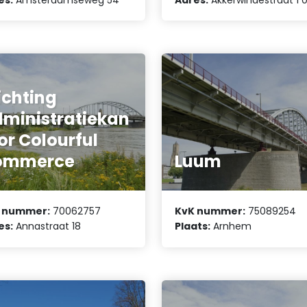
ichting
ministratiekan
or Colourful
ommerce
Luum
 nummer:
70062757
KvK nummer:
75089254
es:
Annastraat 18
Plaats:
Arnhem