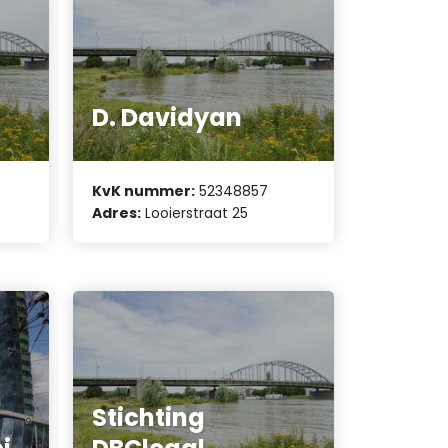
D. Davidyan
KvK nummer:
52348857
Adres:
Looierstraat 25
Stichting