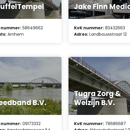
uffelTempel
Jake Finn Medi
 nummer:
58649662
KvK nummer:
83432663
ts:
Arnhem
Adres:
Landbouwstraat 12
Tugra Zorg &
eedband B.V.
Welzijn B.V.
 nummer:
09173332
KvK nummer:
78686687
es:
Amsterdamseweg 54
Adres:
Akkerwindestraat 1 