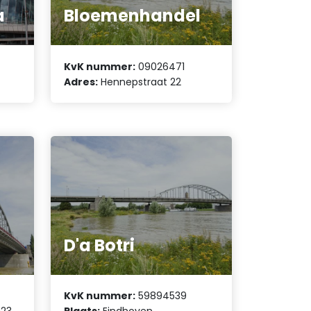
a
Bloemenhandel
KvK nummer:
09026471
Adres:
Hennepstraat 22
D'a Botri
KvK nummer:
59894539
023
Plaats:
Eindhoven