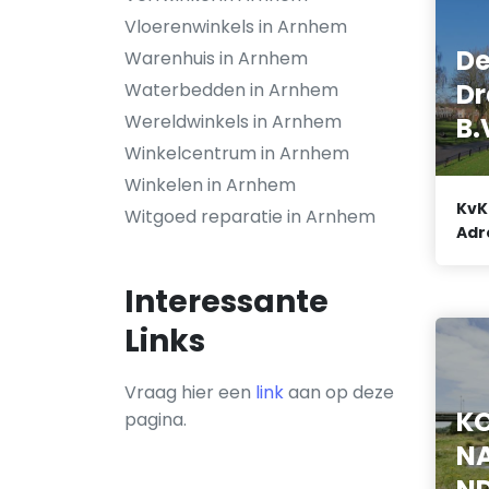
Vloerenwinkels in Arnhem
De
Warenhuis in Arnhem
Dr
Waterbedden in Arnhem
Wereldwinkels in Arnhem
B.
Winkelcentrum in Arnhem
Winkelen in Arnhem
KvK
Witgoed reparatie in Arnhem
Adr
Interessante
Links
Vraag hier een
link
aan op deze
K
pagina.
N