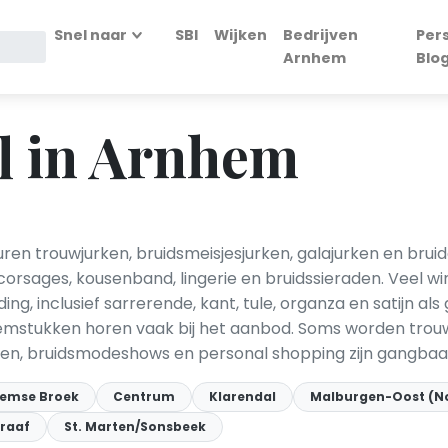
Snel naar
SBI
Wijken
Bedrijven
Per
Arnhem
Blo
l in Arnhem
ren trouwjurken, bruidsmeisjesjurken, galajurken en bru
corsages, kousenband, lingerie en bruidssieraden. Veel w
g, inclusief sarrerende, kant, tule, organza en satijn al
mstukken horen vaak bij het aanbod. Soms worden trouw
rken, bruidsmodeshows en personal shopping zijn gangbaa
emse Broek
Centrum
Klarendal
Malburgen-Oost (N
raaf
St. Marten/Sonsbeek