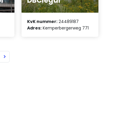
i
DBClegal
KvK nummer:
24489187
Adres:
Kemperbergerweg 771