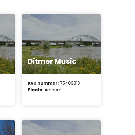
Ditmer Music
KvK nummer:
75489813
Plaats:
Arnhem