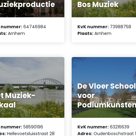
ziekproductie
Bos Muziek
 nummer:
64746984
KvK nummer:
73988758
ts:
Arnhem
Plaats:
Arnhem
De Vloer Schoo
t Muziek-
voor
kaal
Podiumkunste
 nummer:
58590196
KvK nummer:
63216639
es:
Hellevoetsluisstraat 28
Adres:
Oudenboschstraat 