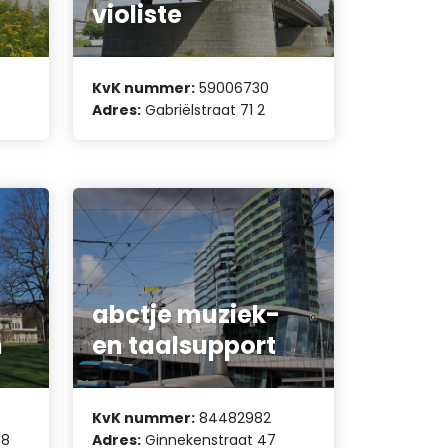
violiste
KvK nummer:
59006730
Adres:
Gabriëlstraat 71 2
l
abctje muziek-
n
en taalsupport
KvK nummer:
84482982
18
Adres:
Ginnekenstraat 47