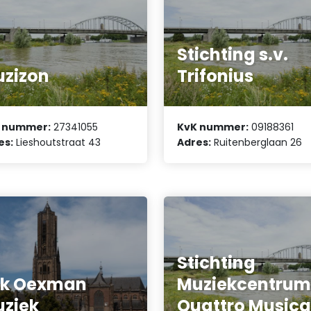
Stichting s.v.
zizon
Trifonius
 nummer:
27341055
KvK nummer:
09188361
es:
Lieshoutstraat 43
Adres:
Ruitenberglaan 26
Stichting
ik Oexman
Muziekcentru
ziek
Quattro Music