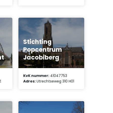
Stichting
Popcentrum
nt
Jacobiberg
KvK nummer:
41047753
2
Adres:
Utrechtseweg 310 H01