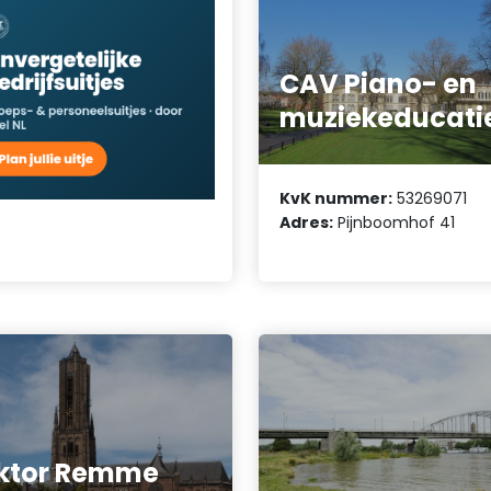
CAV Piano- en
muziekeducati
KvK nummer:
53269071
Adres:
Pijnboomhof 41
ktor Remme