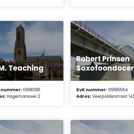
Robert Prinsen
M. Teaching
Saxofoondoce
 nummer:
09180181
KvK nummer:
09195564
es:
Hagemanswei 2
Adres:
Veerpolderstraat 14