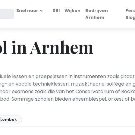
Snel naar
SBI
Wijken
Bedrijven
Per
Arnhem
Blo
l in Arnhem
le lessen en groepslessen in instrumenten zoals gitaar, pi
g- en vocale technieklessen, muziektheorie, solfège en 
 naar examens zoals die van het Conservatorium of Roc
n bod. Sommige scholen bieden ensemblespel, orkest of 
d/Lombok