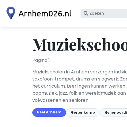
Zoek
op
bedrijfsnaam
of
Muziekschoo
KvK
nummer
Pagina 1
Muziekscholen in Arnhem verzorgen individue
saxofoon, trompet, drums en slagwerk. Zan
het curriculum. Leerlingen kunnen werken
popmuziek, jazz, folk en wereldmuziek aa
volwassenen en senioren.
Heel Arnhem
Geitenkamp
Heijenoor