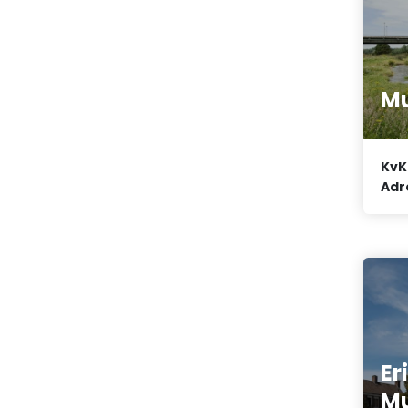
Mu
KvK
Adr
Er
Mu