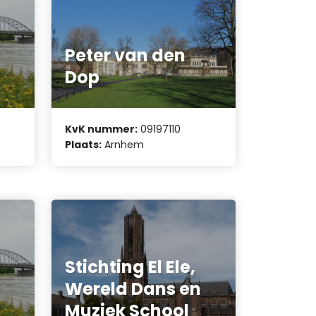
Peter van den
Dop
KvK nummer:
09197110
Plaats:
Arnhem
Stichting El Ele,
m
Wereld Dans en
a
Muziek School