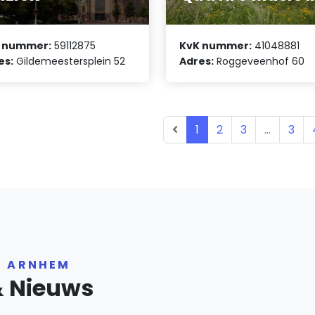
 nummer:
59112875
KvK nummer:
41048881
es:
Gildemeestersplein 52
Adres:
Roggeveenhof 60
1
2
3
...
3
R ARNHEM
& Nieuws