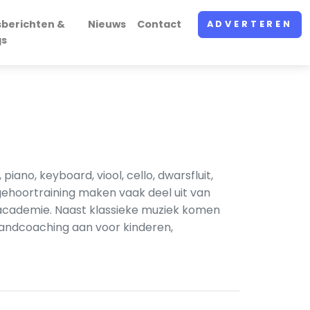
sberichten &
Nieuws
Contact
ADVERTEREN
gs
ano, keyboard, viool, cello, dwarsfluit,
gehoortraining maken vaak deel uit van
kacademie. Naast klassieke muziek komen
bandcoaching aan voor kinderen,