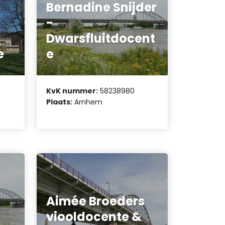
Bernadine Snijder
-
Dwarsfluitdocent
e
e
KvK nummer:
58238980
Plaats:
Arnhem
Aimée Broeders
viooldocente &