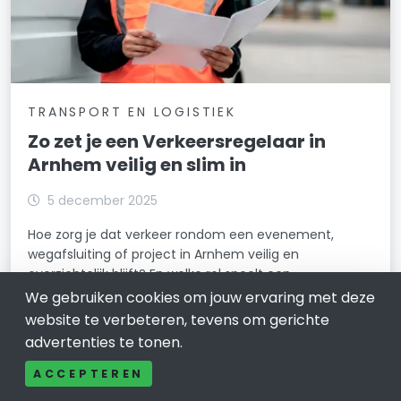
TRANSPORT EN LOGISTIEK
Zo zet je een Verkeersregelaar in
Arnhem veilig en slim in
5 december 2025
Hoe zorg je dat verkeer rondom een evenement,
wegafsluiting of project in Arnhem veilig en
overzichtelijk blijft? En welke rol speelt een
Verkeersregelaar daar precies in?
We gebruiken cookies om jouw ervaring met deze
website te verbeteren, tevens om gerichte
LEES VERDER
advertenties te tonen.
ACCEPTEREN