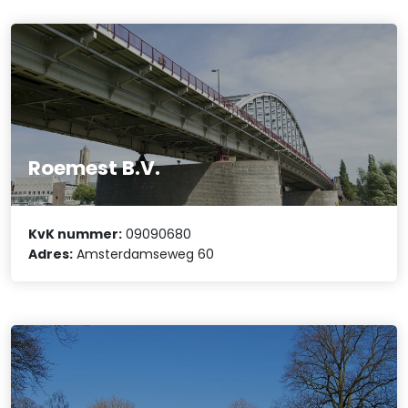
Roemest B.V.
KvK nummer:
09090680
Adres:
Amsterdamseweg 60