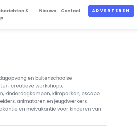
sberichten &
Nieuws
Contact
ADVERTEREN
gs
dagopvang en buitenschoolse
iten, creatieve workshops,
ken, kinderdagkampen, klimparken, escape
leiders, animatoren en jeugdwerkers
akantie en meivakantie voor kinderen van