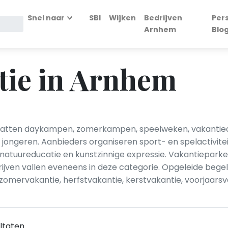
Snel naar
SBI
Wijken
Bedrijven
Per
Arnhem
Blo
tie in Arnhem
mvatten daykampen, zomerkampen, speelweken, vakantie
jongeren. Aanbieders organiseren sport- en spelactivite
 natuureducatie en kunstzinnige expressie. Vakantiepar
ijven vallen eveneens in deze categorie. Opgeleide bege
omervakantie, herfstvakantie, kerstvakantie, voorjaarsv
ltaten