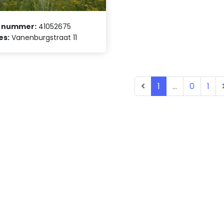
 nummer:
41052675
es:
Vanenburgstraat 11
1
...
0
1