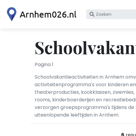
Zoek
op
bedrijfsnaam
of
Schoolvakan
KvK
nummer
Pagina 1
Schoolvakantieactiviteiten in Arnhem o
activiteitenprogramma's voor kinderen en 
theaterproducties, kookklassen, zwemles,
rooms, kinderboerderijen en recreatiebedr
verzorgen groepsprogramma's tijdens de z
uiteenlopende leeftijden in Arnhem.
6
resu