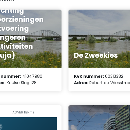
ichting
orzieningen
tvoering
ngeren
tiviteiten
uja)
De Zweekies
 nummer:
41047980
KvK nummer:
60313382
es:
Keulse Slag 128
Adres:
Robert de Vriesstraa
ADVERTENTIE