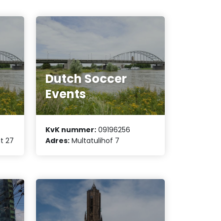
Dutch Soccer
Events
KvK nummer:
09196256
t 27
Adres:
Multatulihof 7