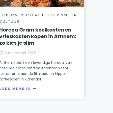
HORECA, RECREATIE, TOERISME EN
CULTUUR
Horeca Gram koelkasten en
vrieskasten kopen in Arnhem:
zo kies je slim
9 november 2025
Arnhem heeft een levendige horeca: van
gezellige cafés rond de Korenmarkt tot
restaurants aan de Rijnkade en hippe
koffiezaken in Klarendal.
LEES VERDER