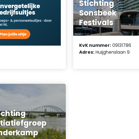
Stichting
Sonsbeek
Festivals
KvK nummer:
09131786
Adres:
Huijghenslaan 9
ichting
itiatiefgroep
inderkamp