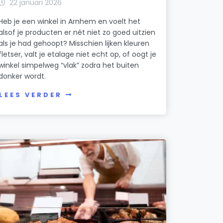
22 januari 2026
Heb je een winkel in Arnhem en voelt het
alsof je producten er nét niet zo goed uitzien
als je had gehoopt? Misschien lijken kleuren
fletser, valt je etalage niet echt op, of oogt je
winkel simpelweg “vlak” zodra het buiten
donker wordt.
LEES VERDER