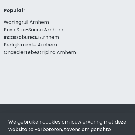
Populair
Woningruil Arnhem
Prive Spa-Sauna Arnhem
Incassobureau Arnhem
Bedrijfsruimte Arnhem
Ongediertebestrijding Arnhem
© 2019 - 2026 Realisatie en SEO door
SEO-bureau
Lion
We gebruiken cookies om jouw ervaring met deze
Internet. Betaal alleen voor bewezen resultaten?
SEO
optimalisatie No Cure No Pay
.
Arnhem
is onderdeel van Lion
website te verbeteren, tevens om gerichte
Internet.