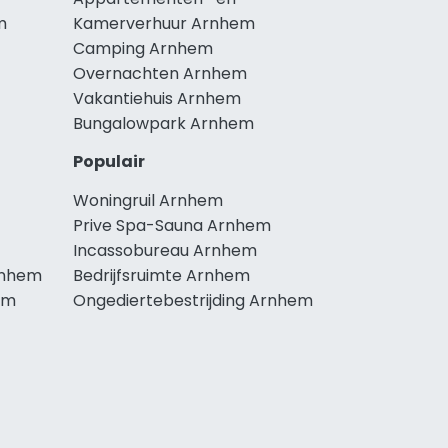
m
Kamerverhuur Arnhem
Camping Arnhem
Overnachten Arnhem
Vakantiehuis Arnhem
Bungalowpark Arnhem
Populair
Woningruil Arnhem
Prive Spa-Sauna Arnhem
Incassobureau Arnhem
rnhem
Bedrijfsruimte Arnhem
em
Ongediertebestrijding Arnhem