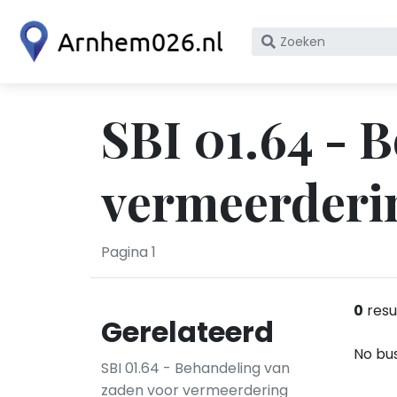
Zoek
op
bedrijfsnaam
of
SBI 01.64 - 
KvK
nummer
vermeerderi
Pagina 1
0
resu
Gerelateerd
No bus
SBI 01.64 - Behandeling van
zaden voor vermeerdering