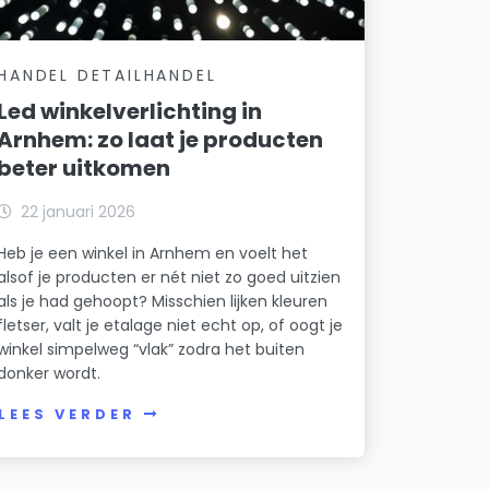
HANDEL DETAILHANDEL
Led winkelverlichting in
Arnhem: zo laat je producten
beter uitkomen
22 januari 2026
Heb je een winkel in Arnhem en voelt het
alsof je producten er nét niet zo goed uitzien
als je had gehoopt? Misschien lijken kleuren
fletser, valt je etalage niet echt op, of oogt je
winkel simpelweg “vlak” zodra het buiten
donker wordt.
LEES VERDER