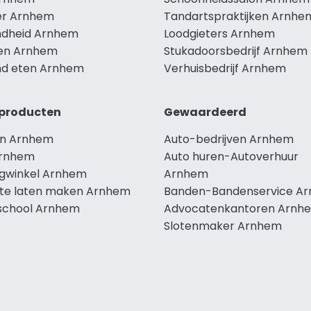
r Arnhem
Tandartspraktijken Arnhe
dheid Arnhem
Loodgieters Arnhem
len Arnhem
Stukadoorsbedrijf Arnhem
d eten Arnhem
Verhuisbedrijf Arnhem
producten
Gewaardeerd
n Arnhem
Auto-bedrijven Arnhem
Arnhem
Auto huren-Autoverhuur
ngwinkel Arnhem
Arnhem
te laten maken Arnhem
Banden-Bandenservice A
school Arnhem
Advocatenkantoren Arnh
Slotenmaker Arnhem