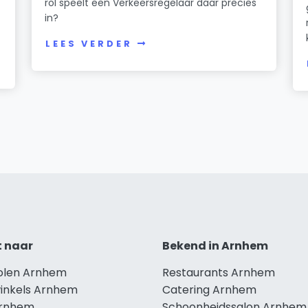
rol speelt een Verkeersregelaar daar precies
in?
LEES VERDER
t naar
Bekend in Arnhem
holen Arnhem
Restaurants Arnhem
winkels Arnhem
Catering Arnhem
Arnhem
Schoonheidssalon Arnhem