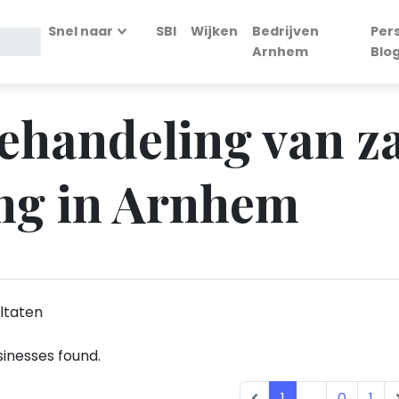
Snel naar
SBI
Wijken
Bedrijven
Per
Arnhem
Blo
Behandeling van z
ng in Arnhem
ltaten
inesses found.
1
...
0
1