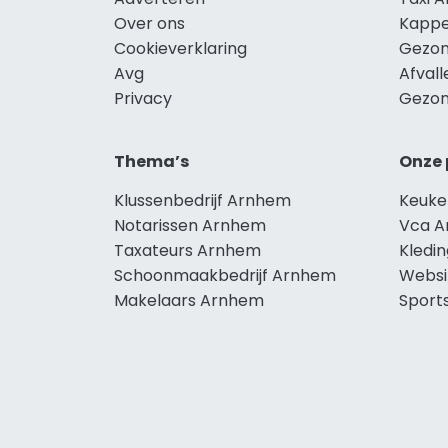
Over ons
Kappe
Cookieverklaring
Gezon
Avg
Afval
Privacy
Gezon
Thema’s
Onze 
Klussenbedrijf Arnhem
Keuke
Notarissen Arnhem
Vca 
Taxateurs Arnhem
Kledi
Schoonmaakbedrijf Arnhem
Websi
Makelaars Arnhem
Sport