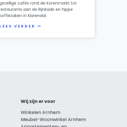
gezellige cafés rond de Korenmarkt tot
restaurants aan de Rijnkade en hippe
koffiezaken in Klarendal.
LEES VERDER
Wij zijn er voor
Winkelen Arnhem
Meubel-Woonwinkel Arnhem
Appartementen- en