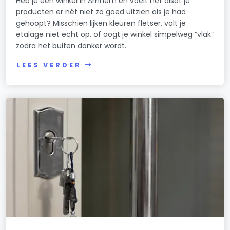
Heb je een winkel in Arnhem en voelt het alsof je
producten er nét niet zo goed uitzien als je had
gehoopt? Misschien lijken kleuren fletser, valt je
etalage niet echt op, of oogt je winkel simpelweg “vlak”
zodra het buiten donker wordt.
LEES VERDER