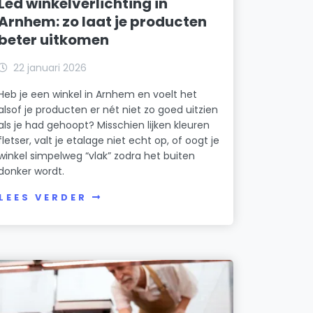
Led winkelverlichting in
Arnhem: zo laat je producten
beter uitkomen
22 januari 2026
Heb je een winkel in Arnhem en voelt het
alsof je producten er nét niet zo goed uitzien
als je had gehoopt? Misschien lijken kleuren
fletser, valt je etalage niet echt op, of oogt je
winkel simpelweg “vlak” zodra het buiten
donker wordt.
LEES VERDER