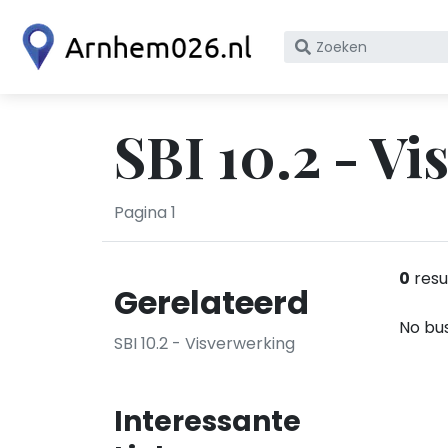
Zoek
op
bedrijfsnaam
of
SBI 10.2 - V
KvK
nummer
Pagina 1
0
resu
Gerelateerd
No bus
SBI 10.2 - Visverwerking
Interessante