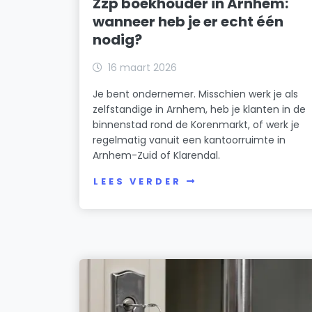
Zzp boekhouder in Arnhem:
wanneer heb je er echt één
nodig?
16 maart 2026
Je bent ondernemer. Misschien werk je als
zelfstandige in Arnhem, heb je klanten in de
binnenstad rond de Korenmarkt, of werk je
regelmatig vanuit een kantoorruimte in
Arnhem-Zuid of Klarendal.
LEES VERDER