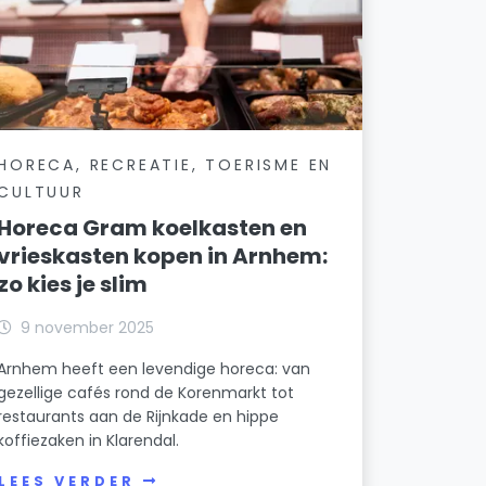
HORECA, RECREATIE, TOERISME EN
CULTUUR
Horeca Gram koelkasten en
vrieskasten kopen in Arnhem:
zo kies je slim
9 november 2025
Arnhem heeft een levendige horeca: van
gezellige cafés rond de Korenmarkt tot
restaurants aan de Rijnkade en hippe
koffiezaken in Klarendal.
LEES VERDER