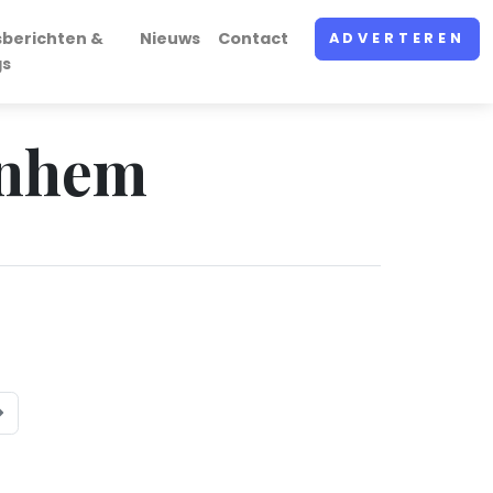
sberichten &
Nieuws
Contact
ADVERTEREN
gs
rnhem