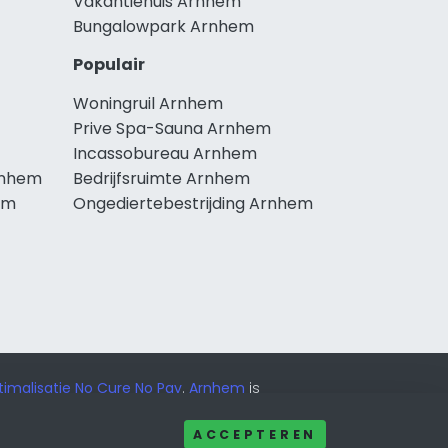
Vakantiehuis Arnhem
Bungalowpark Arnhem
Populair
Woningruil Arnhem
Prive Spa-Sauna Arnhem
Incassobureau Arnhem
rnhem
Bedrijfsruimte Arnhem
em
Ongediertebestrijding Arnhem
imalisatie No Cure No Pay
.
Arnhem
is
ACCEPTEREN