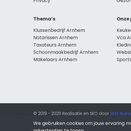
Privacy
Gezon
Thema’s
Onze 
Klussenbedrijf Arnhem
Keuke
Notarissen Arnhem
Vca 
Taxateurs Arnhem
Kledi
Schoonmaakbedrijf Arnhem
Websi
Makelaars Arnhem
Sport
© 2019 - 2026 Realisatie en SEO door
SEO-bure
onderdeel van Lion Internet.
We gebruiken cookies om jouw ervaring m
Beeldcredits
advertenties te tonen.