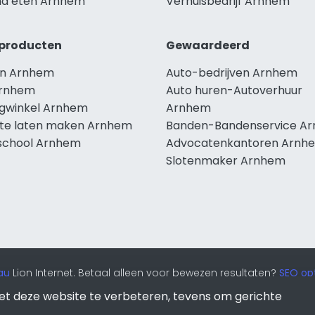
d eten Arnhem
Verhuisbedrijf Arnhem
producten
Gewaardeerd
n Arnhem
Auto-bedrijven Arnhem
Arnhem
Auto huren-Autoverhuur
ngwinkel Arnhem
Arnhem
te laten maken Arnhem
Banden-Bandenservice A
school Arnhem
Advocatenkantoren Arnh
Slotenmaker Arnhem
au
Lion Internet. Betaal alleen voor bewezen resultaten?
SEO opt
et deze website te verbeteren, tevens om gerichte