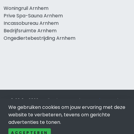
Woningruil Arnhem
Prive Spa-Sauna Arnhem
Incassobureau Arnhem
Bedrijfsruimte Arnhem
Ongediertebestrijding Arnhem
© 2019 - 2026 Realisatie en SEO door
SEO-bureau
Lion
We gebruiken cookies om jouw ervaring met deze
Internet. Betaal alleen voor bewezen resultaten?
SEO
optimalisatie No Cure No Pay
.
Arnhem
is onderdeel van Lion
website te verbeteren, tevens om gerichte
Internet.
advertenties te tonen.
Beeldcredits
ACCEPTEREN