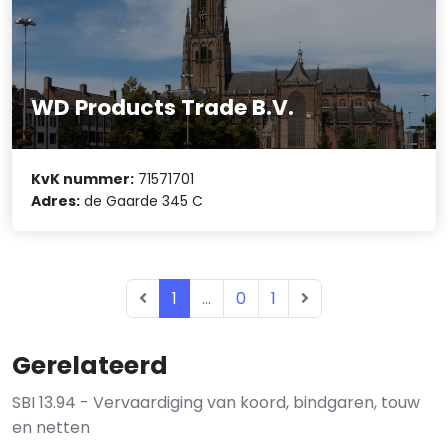
WD Products Trade B.V.
KvK nummer:
71571701
Adres:
de Gaarde 345 C
1
...
0
1
Gerelateerd
SBI 13.94 - Vervaardiging van koord, bindgaren, touw
en netten