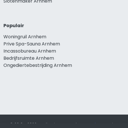
Slotenmaker Arnhem
Populair
Woningruil Arnhem
Prive Spa-Sauna Arnhem
Incassobureau Arnhem
Bedrijfsruimte Arnhem
Ongediertebestrijding Arnhem
© 2019 - 2026 Realisatie en SEO door
SEO-bureau
Lion