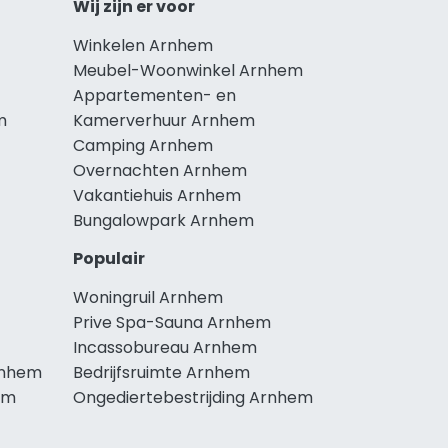
Wij zijn er voor
Winkelen Arnhem
Meubel-Woonwinkel Arnhem
Appartementen- en
m
Kamerverhuur Arnhem
Camping Arnhem
Overnachten Arnhem
Vakantiehuis Arnhem
Bungalowpark Arnhem
Populair
Woningruil Arnhem
Prive Spa-Sauna Arnhem
Incassobureau Arnhem
rnhem
Bedrijfsruimte Arnhem
em
Ongediertebestrijding Arnhem