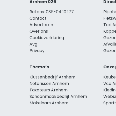
Arnhem 026
Direc
Bel ons: 085-04 10 177
Rijsc
Contact
Fiets
Adverteren
Taxi 
Over ons
Kappe
Cookieverklaring
Gezon
Avg
Afval
Privacy
Gezon
Thema’s
Onze 
Klussenbedrijf Arnhem
Keuke
Notarissen Arnhem
Vca 
Taxateurs Arnhem
Kledi
Schoonmaakbedrijf Arnhem
Websi
Makelaars Arnhem
Sport