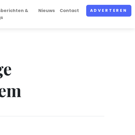
sberichten &
Nieuws
Contact
ADVERTEREN
gs
ge
hem