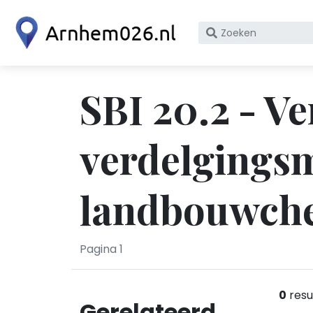
Zoek
op
bedrijfsnaam
of
SBI 20.2 - V
KvK
nummer
verdelgingsm
landbouwche
Pagina 1
0
resu
Gerelateerd