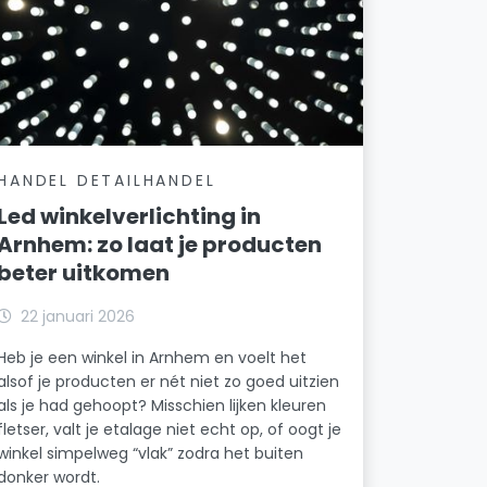
HANDEL DETAILHANDEL
Led winkelverlichting in
Arnhem: zo laat je producten
beter uitkomen
22 januari 2026
Heb je een winkel in Arnhem en voelt het
alsof je producten er nét niet zo goed uitzien
als je had gehoopt? Misschien lijken kleuren
fletser, valt je etalage niet echt op, of oogt je
winkel simpelweg “vlak” zodra het buiten
donker wordt.