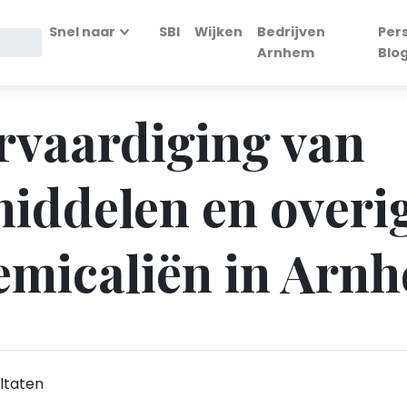
Snel naar
SBI
Wijken
Bedrijven
Per
Arnhem
Blo
ervaardiging van
iddelen en overi
micaliën in Arn
ltaten