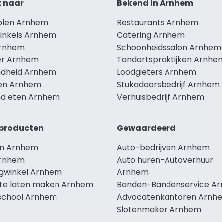
t naar
Bekend in Arnhem
holen Arnhem
Restaurants Arnhem
winkels Arnhem
Catering Arnhem
Arnhem
Schoonheidssalon Arnhem
r Arnhem
Tandartspraktijken Arnhe
dheid Arnhem
Loodgieters Arnhem
len Arnhem
Stukadoorsbedrijf Arnhem
d eten Arnhem
Verhuisbedrijf Arnhem
producten
Gewaardeerd
n Arnhem
Auto-bedrijven Arnhem
Arnhem
Auto huren-Autoverhuur
ngwinkel Arnhem
Arnhem
te laten maken Arnhem
Banden-Bandenservice A
school Arnhem
Advocatenkantoren Arnh
Slotenmaker Arnhem