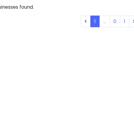
inesses found.
1
...
0
1