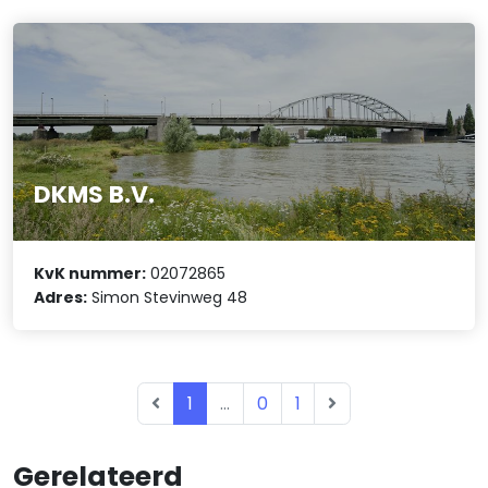
DKMS B.V.
KvK nummer:
02072865
Adres:
Simon Stevinweg 48
1
...
0
1
Gerelateerd