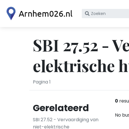
Zoek
op
bedrijfsnaam
of
SBI 27.52 - V
KvK
nummer
elektrische
Pagina 1
0
resu
Gerelateerd
No bus
SBI 27.52 - Vervaardiging van
niet-elektrische