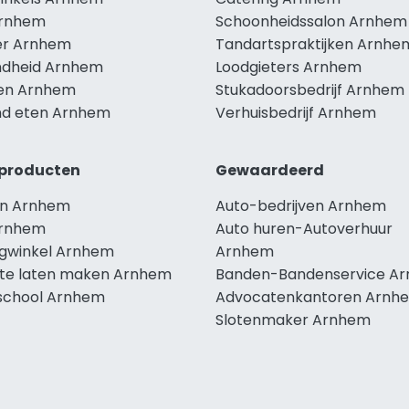
Arnhem
Schoonheidssalon Arnhem
r Arnhem
Tandartspraktijken Arnhe
dheid Arnhem
Loodgieters Arnhem
len Arnhem
Stukadoorsbedrijf Arnhem
d eten Arnhem
Verhuisbedrijf Arnhem
producten
Gewaardeerd
n Arnhem
Auto-bedrijven Arnhem
Arnhem
Auto huren-Autoverhuur
ngwinkel Arnhem
Arnhem
te laten maken Arnhem
Banden-Bandenservice A
school Arnhem
Advocatenkantoren Arnh
Slotenmaker Arnhem