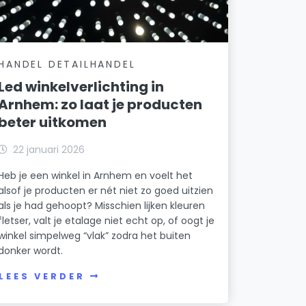
HANDEL DETAILHANDEL
Led winkelverlichting in
Arnhem: zo laat je producten
beter uitkomen
22 januari 2026
Heb je een winkel in Arnhem en voelt het
alsof je producten er nét niet zo goed uitzien
als je had gehoopt? Misschien lijken kleuren
fletser, valt je etalage niet echt op, of oogt je
winkel simpelweg “vlak” zodra het buiten
donker wordt.
LEES VERDER