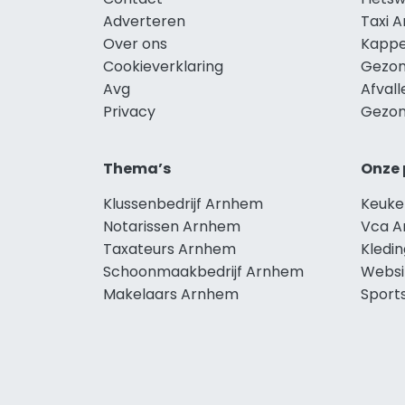
Adverteren
Taxi 
Over ons
Kappe
Cookieverklaring
Gezon
Avg
Afval
Privacy
Gezon
Thema’s
Onze 
Klussenbedrijf Arnhem
Keuke
Notarissen Arnhem
Vca 
Taxateurs Arnhem
Kledi
Schoonmaakbedrijf Arnhem
Websi
Makelaars Arnhem
Sport