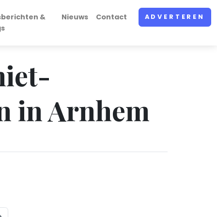
sberichten &
Nieuws
Contact
ADVERTEREN
gs
niet-
en in Arnhem