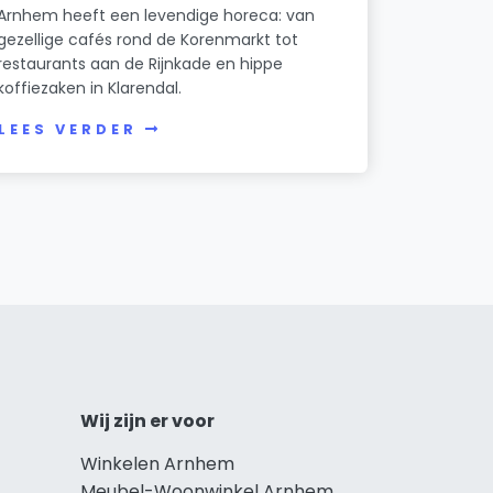
Arnhem heeft een levendige horeca: van
gezellige cafés rond de Korenmarkt tot
restaurants aan de Rijnkade en hippe
koffiezaken in Klarendal.
LEES VERDER
Wij zijn er voor
Winkelen Arnhem
Meubel-Woonwinkel Arnhem