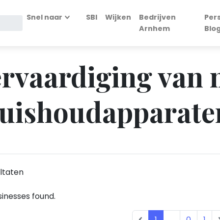
Snel naar
SBI
Wijken
Bedrijven
Per
Arnhem
Blo
ervaardiging van 
 huishoudapparat
ltaten
inesses found.
1
...
0
1