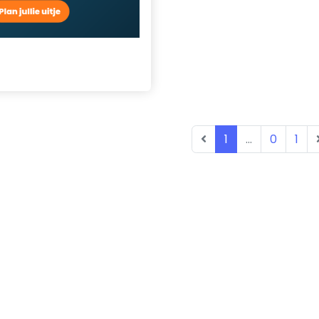
1
...
0
1