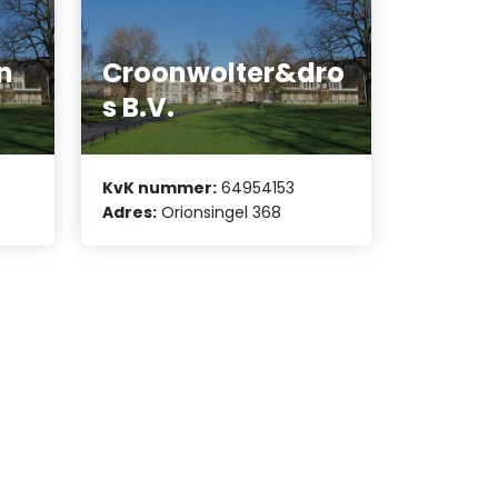
n
Croonwolter&dro
s B.V.
KvK nummer:
64954153
Adres:
Orionsingel 368