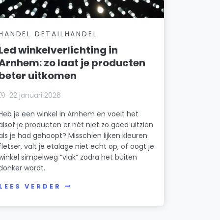
HANDEL DETAILHANDEL
Led winkelverlichting in
Arnhem: zo laat je producten
beter uitkomen
22 januari 2026
Heb je een winkel in Arnhem en voelt het
alsof je producten er nét niet zo goed uitzien
als je had gehoopt? Misschien lijken kleuren
fletser, valt je etalage niet echt op, of oogt je
winkel simpelweg “vlak” zodra het buiten
donker wordt.
LEES VERDER