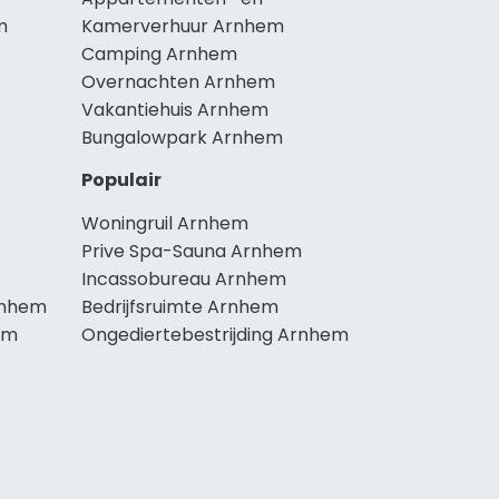
m
Kamerverhuur Arnhem
Camping Arnhem
Overnachten Arnhem
Vakantiehuis Arnhem
Bungalowpark Arnhem
Populair
Woningruil Arnhem
Prive Spa-Sauna Arnhem
Incassobureau Arnhem
rnhem
Bedrijfsruimte Arnhem
em
Ongediertebestrijding Arnhem