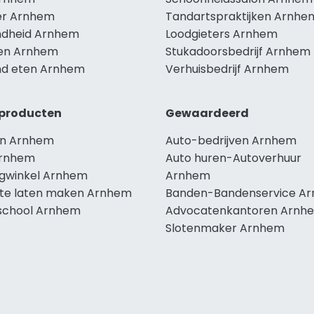
r Arnhem
Tandartspraktijken Arnhe
dheid Arnhem
Loodgieters Arnhem
len Arnhem
Stukadoorsbedrijf Arnhem
d eten Arnhem
Verhuisbedrijf Arnhem
producten
Gewaardeerd
n Arnhem
Auto-bedrijven Arnhem
Arnhem
Auto huren-Autoverhuur
ngwinkel Arnhem
Arnhem
te laten maken Arnhem
Banden-Bandenservice A
school Arnhem
Advocatenkantoren Arnh
Slotenmaker Arnhem