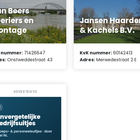
n Beers
eriers en
Jansen Haarde
ontage
& Kachels B.V.
 nummer:
71426647
KvK nummer:
60142413
es:
Onstweddestraat 43
Adres:
Merwedestraat 2 E
ADVERTENTIE