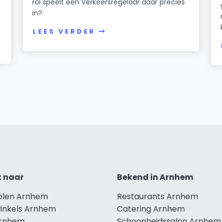
rol speelt een Verkeersregelaar daar precies
in?
LEES VERDER
t naar
Bekend in Arnhem
holen Arnhem
Restaurants Arnhem
winkels Arnhem
Catering Arnhem
Arnhem
Schoonheidssalon Arnhem