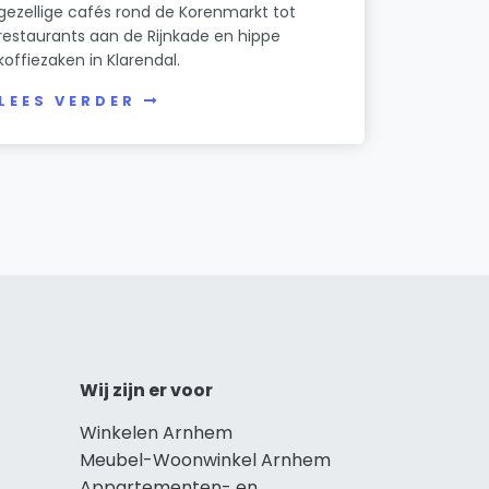
gezellige cafés rond de Korenmarkt tot
restaurants aan de Rijnkade en hippe
koffiezaken in Klarendal.
LEES VERDER
Wij zijn er voor
Winkelen Arnhem
Meubel-Woonwinkel Arnhem
Appartementen- en