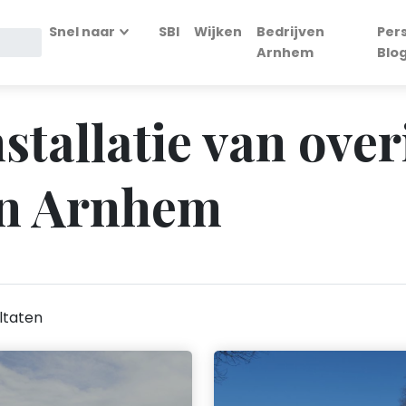
Snel naar
SBI
Wijken
Bedrijven
Per
Arnhem
Blo
nstallatie van over
in Arnhem
ltaten