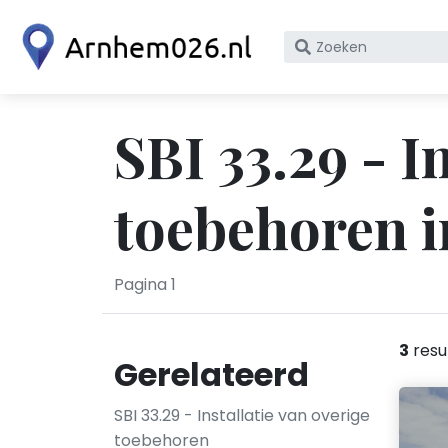
Zoek
op
bedrijfsnaam
of
SBI 33.29 - I
KvK
nummer
toebehoren 
Pagina 1
3
resu
Gerelateerd
SBI 33.29 - Installatie van overige
toebehoren