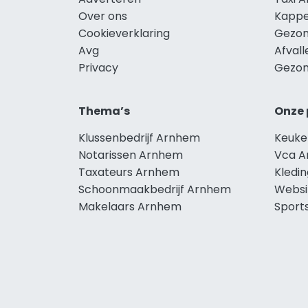
Over ons
Kappe
Cookieverklaring
Gezon
Avg
Afval
Privacy
Gezon
Thema’s
Onze 
Klussenbedrijf Arnhem
Keuke
Notarissen Arnhem
Vca 
Taxateurs Arnhem
Kledi
Schoonmaakbedrijf Arnhem
Websi
Makelaars Arnhem
Sport