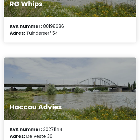
RG Whips
KvK nummer:
80198686
Adres:
Tuinderserf 54
Haccou Advies
KvK nummer:
30271144
Adres:
De Veste 36