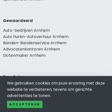
Gewaardeerd
Auto-bedrijven Arnhem
Auto huren-Autoverhuur Arnhem
Banden-Bandenservice Arnhem
Advocatenkantoren Arnhem
Slotenmaker Arnhem
Populair
We gebruiken cookies om jouw ervaring met deze
Woningruil Arnhem
website te verbeteren, tevens om gerichte
Prive Spa-Sauna Arnhem
advertenties te tonen.
Incassobureau Arnhem
ACCEPTEREN
Bedrijfsruimte Arnhem
Ongediertebestrijding Arnhem