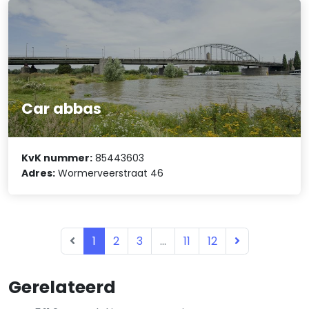
Car abbas
KvK nummer:
85443603
Adres:
Wormerveerstraat 46
1
2
3
...
11
12
Gerelateerd