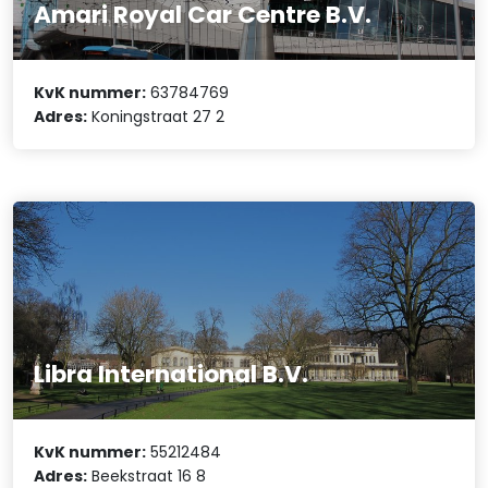
Amari Royal Car Centre B.V.
KvK nummer:
63784769
Adres:
Koningstraat 27 2
Libra International B.V.
KvK nummer:
55212484
Adres:
Beekstraat 16 8