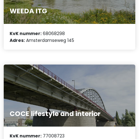
WEEDA ITG
KvK nummer:
68068298
Adres:
Amsterdamseweg 145
COCE lifestyle and interior
KvK nummer:
77008723