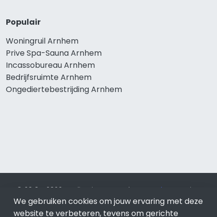
Populair
Woningruil Arnhem
Prive Spa-Sauna Arnhem
Incassobureau Arnhem
Bedrijfsruimte Arnhem
Ongediertebestrijding Arnhem
© 2019 - 2026 Realisatie en SEO door
SEO-bureau
Lion
Internet. Betaal alleen voor bewezen resultaten?
SEO
We gebruiken cookies om jouw ervaring met deze
optimalisatie No Cure No Pay
.
Arnhem
is onderdeel van Lion
website te verbeteren, tevens om gerichte