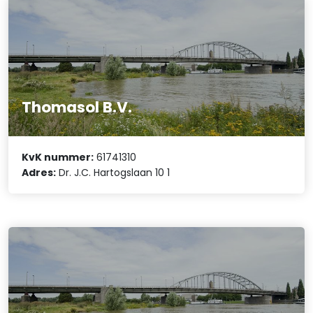
Thomasol B.V.
KvK nummer:
61741310
Adres:
Dr. J.C. Hartogslaan 10 1