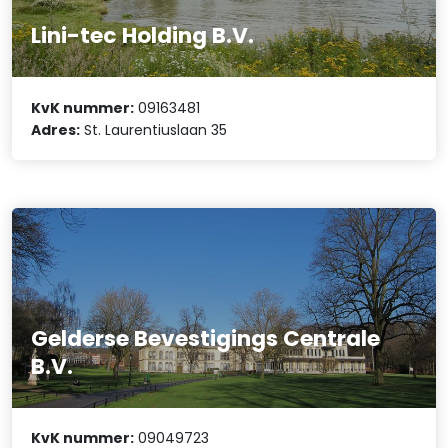
Lini-tec Holding B.V.
KvK nummer:
09163481
Adres:
St. Laurentiuslaan 35
Gelderse Bevestigings Centrale
B.V.
KvK nummer:
09049723