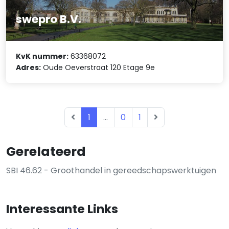
swepro B.V.
KvK nummer:
63368072
Adres:
Oude Oeverstraat 120 Etage 9e
1
...
0
1
Gerelateerd
SBI 46.62 - Groothandel in gereedschapswerktuigen
Interessante Links