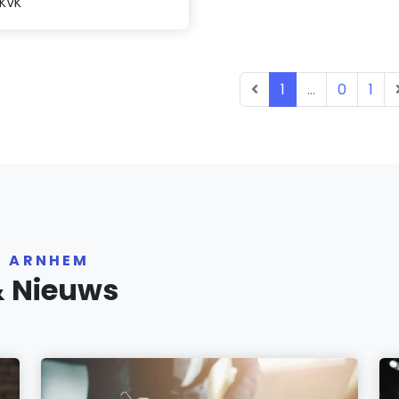
 KVK
1
...
0
1
R ARNHEM
& Nieuws