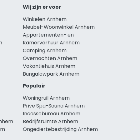
Wij zijn er voor
Winkelen Arnhem
Meubel-Woonwinkel Arnhem
Appartementen- en
m
Kamerverhuur Arnhem
Camping Arnhem
Overnachten Arnhem
Vakantiehuis Arnhem
Bungalowpark Arnhem
Populair
Woningruil Arnhem
Prive Spa-Sauna Arnhem
Incassobureau Arnhem
rnhem
Bedrijfsruimte Arnhem
em
Ongediertebestrijding Arnhem