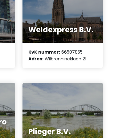
Weldexpress B.V.
KvK nummer:
66507855
Adres:
Wilbrennincklaan 21
ro
Plieger B.V.