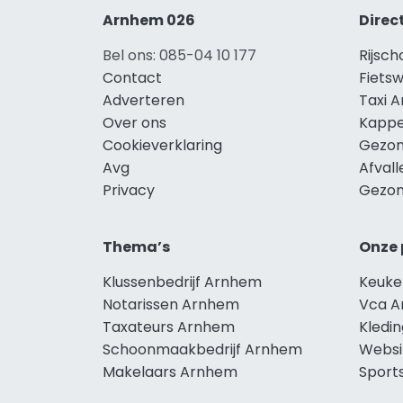
Arnhem 026
Direc
Bel ons: 085-04 10 177
Rijsc
Contact
Fiets
Adverteren
Taxi 
Over ons
Kappe
Cookieverklaring
Gezon
Avg
Afval
Privacy
Gezon
Thema’s
Onze 
Klussenbedrijf Arnhem
Keuke
Notarissen Arnhem
Vca 
Taxateurs Arnhem
Kledi
Schoonmaakbedrijf Arnhem
Websi
Makelaars Arnhem
Sport