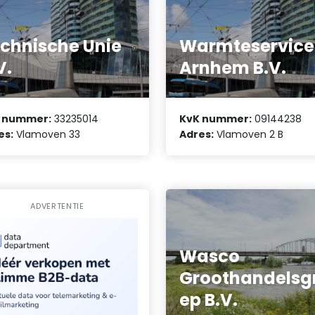
chnische Unie
Warmteservice
V.
Arnhem B.V.
 nummer:
33235014
KvK nummer:
09144238
es:
Vlamoven 33
Adres:
Vlamoven 2 B
ADVERTENTIE
Wasco
Groothandelsg
ep B.V.