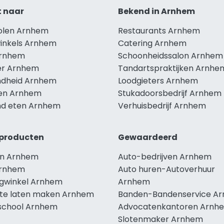
t naar
Bekend in Arnhem
holen Arnhem
Restaurants Arnhem
winkels Arnhem
Catering Arnhem
Arnhem
Schoonheidssalon Arnhem
r Arnhem
Tandartspraktijken Arnhe
dheid Arnhem
Loodgieters Arnhem
len Arnhem
Stukadoorsbedrijf Arnhem
d eten Arnhem
Verhuisbedrijf Arnhem
producten
Gewaardeerd
n Arnhem
Auto-bedrijven Arnhem
Arnhem
Auto huren-Autoverhuur
ngwinkel Arnhem
Arnhem
te laten maken Arnhem
Banden-Bandenservice A
school Arnhem
Advocatenkantoren Arnh
Slotenmaker Arnhem