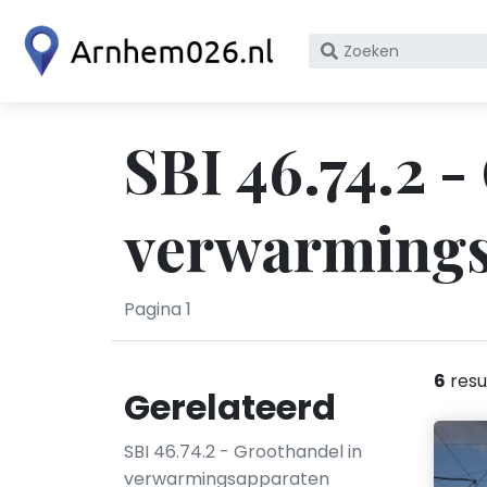
Zoek
op
bedrijfsnaam
of
SBI 46.74.2 -
KvK
nummer
verwarmings
Pagina 1
6
resu
Gerelateerd
SBI 46.74.2 - Groothandel in
verwarmingsapparaten