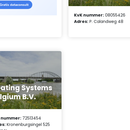
KvK nummer:
08055426
Adres:
P. Calandweg 48
ating Systems
lgium B.V.
 nummer:
72513454
es:
Kronenburgsingel 525