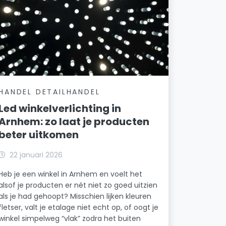
HANDEL DETAILHANDEL
Led winkelverlichting in
Arnhem: zo laat je producten
beter uitkomen
22 januari 2026
Heb je een winkel in Arnhem en voelt het
alsof je producten er nét niet zo goed uitzien
als je had gehoopt? Misschien lijken kleuren
fletser, valt je etalage niet echt op, of oogt je
winkel simpelweg “vlak” zodra het buiten