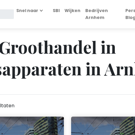
Snel naar
SBI
Wijken
Bedrijven
Per
Arnhem
Blo
 Groothandel in
apparaten in Ar
ltaten