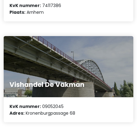
KvK nummer:
74117386
Plaats:
Arnhem
Vishandel De Vakman
KvK nummer:
09052045
Adres:
Kronenburgpassage 68