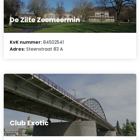
De Zilte Zeemeermin
KvK nummer:
84502541
Adres:
Steenstraat 83 A
Club Exotic