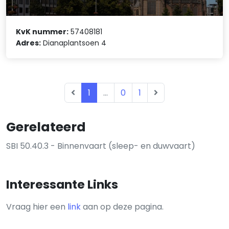
KvK nummer:
57408181
Adres:
Dianaplantsoen 4
1
...
0
1
Gerelateerd
SBI 50.40.3 - Binnenvaart (sleep- en duwvaart)
Interessante Links
Vraag hier een
link
aan op deze pagina.