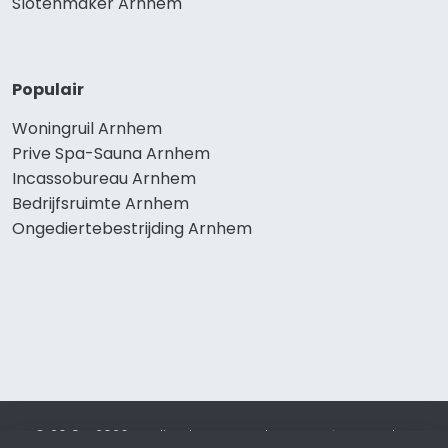
Slotenmaker Arnhem
Populair
Woningruil Arnhem
Prive Spa-Sauna Arnhem
Incassobureau Arnhem
Bedrijfsruimte Arnhem
Ongediertebestrijding Arnhem
© 2019 - 2026 Realisatie en SEO door
SEO-bureau
Lion