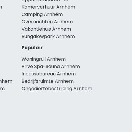
m
Kamerverhuur Arnhem
Camping Arnhem
Overnachten Arnhem
Vakantiehuis Arnhem
Bungalowpark Arnhem
Populair
Woningruil Arnhem
Prive Spa-Sauna Arnhem
Incassobureau Arnhem
rnhem
Bedrijfsruimte Arnhem
em
Ongediertebestrijding Arnhem