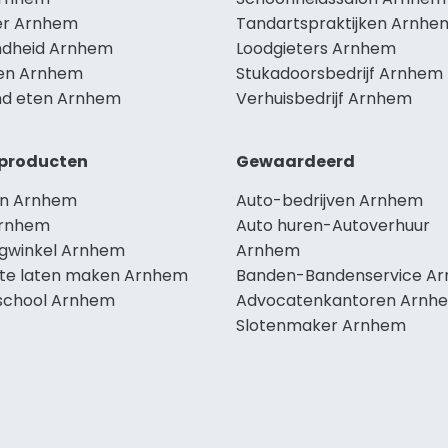
r Arnhem
Tandartspraktijken Arnhe
dheid Arnhem
Loodgieters Arnhem
len Arnhem
Stukadoorsbedrijf Arnhem
d eten Arnhem
Verhuisbedrijf Arnhem
producten
Gewaardeerd
n Arnhem
Auto-bedrijven Arnhem
Arnhem
Auto huren-Autoverhuur
ngwinkel Arnhem
Arnhem
te laten maken Arnhem
Banden-Bandenservice A
school Arnhem
Advocatenkantoren Arnh
Slotenmaker Arnhem