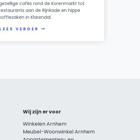
gezellige cafés rond de Korenmarkt tot
restaurants aan de Rijnkade en hippe
koffiezaken in Klarendal.
LEES VERDER
Wij zijn er voor
Winkelen Arnhem
Meubel-Woonwinkel Arnhem
Appartementen- en