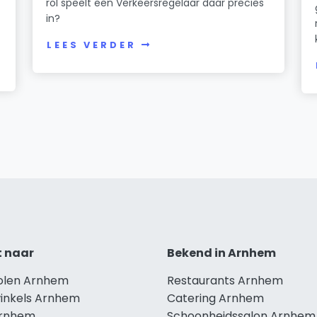
rol speelt een Verkeersregelaar daar precies
in?
LEES VERDER
t naar
Bekend in Arnhem
holen Arnhem
Restaurants Arnhem
winkels Arnhem
Catering Arnhem
Arnhem
Schoonheidssalon Arnhem