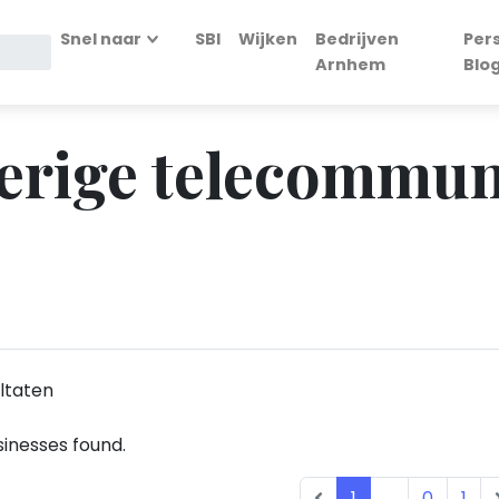
Snel naar
SBI
Wijken
Bedrijven
Per
Arnhem
Blo
verige telecommun
ltaten
inesses found.
1
...
0
1