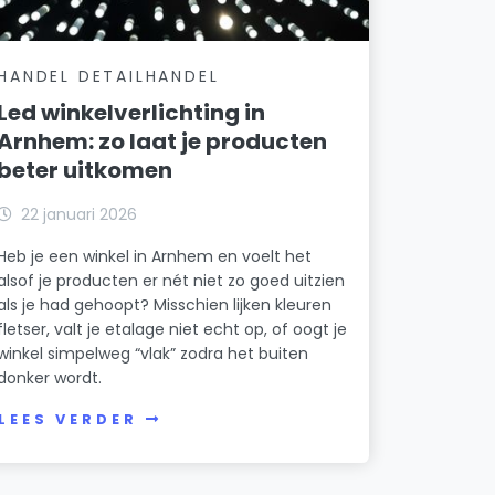
HANDEL DETAILHANDEL
Led winkelverlichting in
Arnhem: zo laat je producten
beter uitkomen
22 januari 2026
Heb je een winkel in Arnhem en voelt het
alsof je producten er nét niet zo goed uitzien
als je had gehoopt? Misschien lijken kleuren
fletser, valt je etalage niet echt op, of oogt je
winkel simpelweg “vlak” zodra het buiten
donker wordt.
LEES VERDER