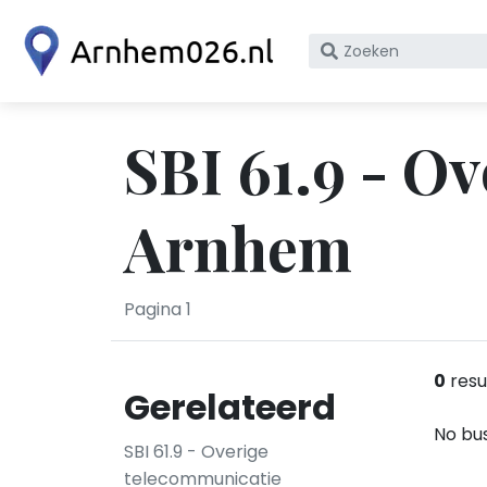
Zoek
op
bedrijfsnaam
of
SBI 61.9 - O
KvK
nummer
Arnhem
Pagina 1
0
resu
Gerelateerd
No bus
SBI 61.9 - Overige
telecommunicatie