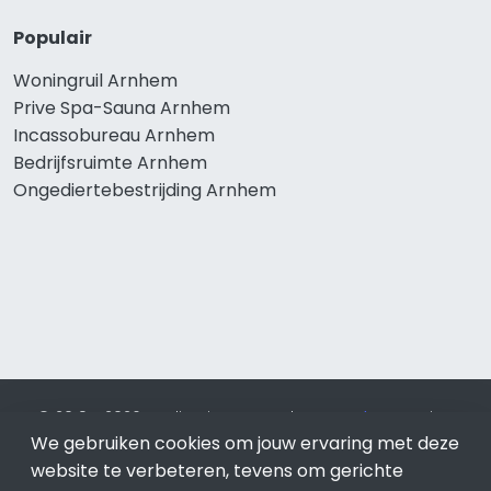
Populair
Woningruil Arnhem
Prive Spa-Sauna Arnhem
Incassobureau Arnhem
Bedrijfsruimte Arnhem
Ongediertebestrijding Arnhem
© 2019 - 2026 Realisatie en SEO door
SEO-bureau
Lion
We gebruiken cookies om jouw ervaring met deze
Internet. Betaal alleen voor bewezen resultaten?
SEO
optimalisatie No Cure No Pay
.
Arnhem
is onderdeel van Lion
website te verbeteren, tevens om gerichte
Internet.