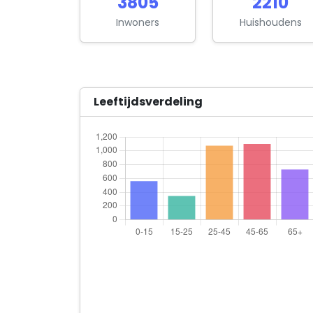
3805
2210
Inwoners
Huishoudens
Leeftijdsverdeling