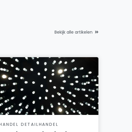
Saks B.V.
Schuttersbergplein 47
Sjippekiste B.V.
Dr. A. Kuyperstraat 19 C 5
Bekijk alle artikelen
Tabaksspeciaalzaak Melis
Geitenkamp 18
T. Smeenk Beheer B.V.
Sperwerstraat 72
Van Vreeswijk Ecologie
Dr. Schaepmanlaan 146
Voncken Medical Services
Dr. A. Kuyperstraat 19 A 2
Abby's health care
Schuttersbergweg 52
HANDEL DETAILHANDEL