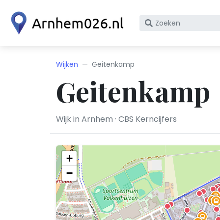
Zoek
op
bedrijfsnaam
of
Wijken
Geitenkamp
KvK
Geitenkamp
nummer
Wijk in Arnhem · CBS Kerncijfers
+
−