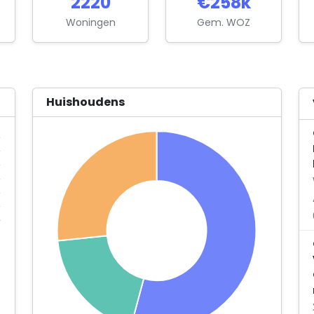
2220
€258k
Woningen
Gem. WOZ
Huishoudens