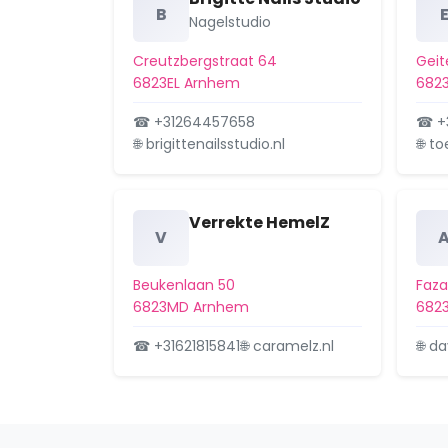
B
Nagelstudio
Creutzbergstraat 64
Gei
6823EL Arnhem
682
☎ +31264457658
☎ +3
🌐 brigittenailsstudio.nl
🌐 t
Verrekte HemelZ
V
Beukenlaan 50
Faz
6823MD Arnhem
682
☎ +31621815841
🌐 caramelz.nl
🌐 d