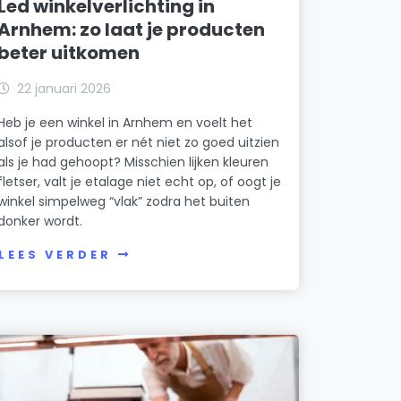
Led winkelverlichting in
AF Arnhem B.V.
Arnhem: zo laat je producten
Schuttersbergplein 13
beter uitkomen
Alef Academy
St. Josephstraat 36
22 januari 2026
Allround car service AWI
Heb je een winkel in Arnhem en voelt het
Schuttersbergweg 61
alsof je producten er nét niet zo goed uitzien
als je had gehoopt? Misschien lijken kleuren
Allround Klussenbedrijf Zweers
fletser, valt je etalage niet echt op, of oogt je
Beukenlaan 44
winkel simpelweg “vlak” zodra het buiten
donker wordt.
Angelo`s webwinkel
Creutzbergstraat 11
LEES VERDER
Atelier Twentyseven
Rosendaalseweg 643 13
Avudem
Sperwerstraat 129