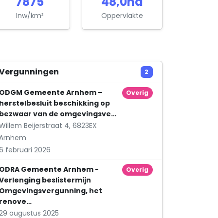
7875
48,0ha
Groentehal Jurrien Brugmans
Creutzbergstraat 68
Inw/km²
Oppervlakte
Jolijn van Silfhout Ontwerp
Sperwerstraat 92
Marcel Klaassen Holding
Vergunningen
2
Schuttersbergplein 44
ODGM Gemeente Arnhem –
Overig
Margje Vleck
herstelbesluit beschikking op
Dr. A. Kuyperstraat 44
bezwaar van de omgevingsve…
Willem Beijerstraat 4, 6823EX
Prima Audio
Arnhem
Bonte Wetering 1
6 februari 2026
R. Smoorenburg Klusbedrijf
ODRA Gemeente Arnhem -
Zaslaan 118
Overig
Verlenging beslistermijn
Stegink Webdomeindienst
Omgevingsvergunning, het
Dr. Schaepmanlaan 44
renove…
29 augustus 2025