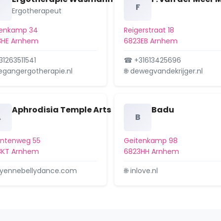
E
F
Ergotherapeut
tenkamp 34
Reigerstraat 18
3HE Arnhem
6823EB Arnhem
1263511541
☎ +31613425696
oegangergotherapie.nl
🌐 dewegvandekrijger.nl
Aphrodisia Temple Arts
Badu
A
B
antenweg 55
Geitenkamp 98
3KT Arnhem
6823HH Arnhem
ayennebellydance.com
🌐 inlove.nl