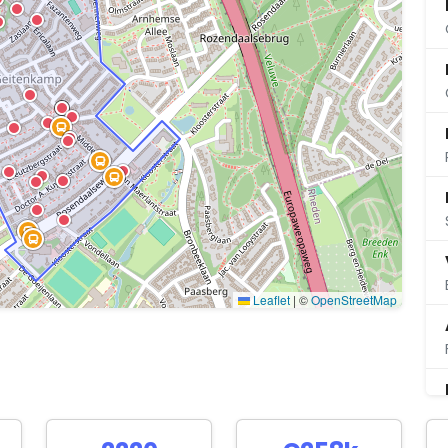
Leaflet
|
©
OpenStreetMap