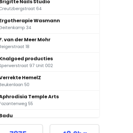
Brigitte Nails Studio
Creutzbergstraat 64
Ergotherapie Wasmann
Geitenkamp 34
F. van der Meer Mohr
Reigerstraat 18
Knalgoed producties
Sperwerstraat 97 Unit 002
Verrekte HemelZ
Beukenlaan 50
Aphrodisia Temple Arts
Fazantenweg 55
Badu
Geitenkamp 98