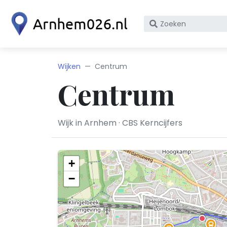
Zoek
op
bedrijfsnaam
of
Wijken
Centrum
KvK
Centrum
nummer
Wijk in Arnhem · CBS Kerncijfers
+
−