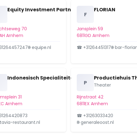
Equity Investment Partners Europe "Equipe" B.V.
FLORIAN
E
F
echtseweg 70
Jansplein 59
2AH Arnhem
6811GD Arnhem
31264457247
🌐 equipe.nl
☎ +31264451317
🌐 bar-floria
Indonesisch Specialiteiten Restaurant "Batavia" 
Productiehuis Th
P
Theater
emsplein 31
Rijnstraat 42
1KC Arnhem
6811EX Arnhem
31264420873
☎ +31263033420
atavia-restaurant.nl
🌐 generaleoost.nl