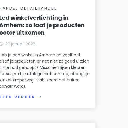
28 november 2025
Het Kookeiland
HANDEL DETAILHANDEL
Zwanenstraat 12
ODRA Gemeente Arnhem -
Overig
Led winkelverlichting in
Verlenging beslistermijn
Hijink Letselschadespecialisten B.V.
Arnhem: zo laat je producten
Omgevingsvergunning, het
Onderlangs 1
intern…
beter uitkomen
Jesse Laport
Ketelstraat 23, 6811CX Arnhem
22 januari 2026
Velperplein 1 C
28 november 2025
Heb je een winkel in Arnhem en voelt het
Jeu de Boulesbar Arnhem B.V.
ODRA Gemeente Arnhem -
Overig
alsof je producten er nét niet zo goed uitzien
Verlenging beslistermijn
Coehoornstraat 10 & 56
als je had gehoopt? Misschien lijken kleuren
Omgevingsvergunning, het
fletser, valt je etalage niet echt op, of oogt je
Joke Beltman
vervan…
winkel simpelweg “vlak” zodra het buiten
Bergstraat 33
Johnny van Doornplein 12, 6811BJ
donker wordt.
Arnhem
Kinran Consultancy B.V.
21 november 2025
LEES VERDER
Willemsplein 21
ODRA Gemeente Arnhem -
Overig
Kinran Holding B.V.
Ontwerpbesluit
Willemsplein 21
omgevingsvergunning, het
realiseren van 1…