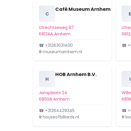
Café Museum Arnhem
C
Utrechtseweg 87
Utr
6812AA Arnhem
681
☎ +31263031400
☎ +
🌐 museumarnhem.nl
HOB Arnhem B.V.
H
I
Jansplaats 24
Will
6811GB Arnhem
681
☎ +31264429345
☎ +
🌐 houseofbilliards.nl
🌐 b