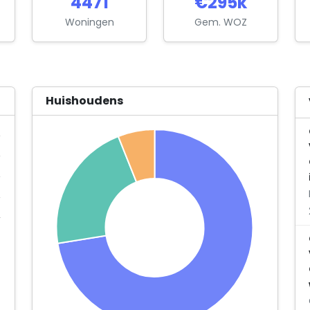
4471
€295k
Woningen
Gem. WOZ
Huishoudens