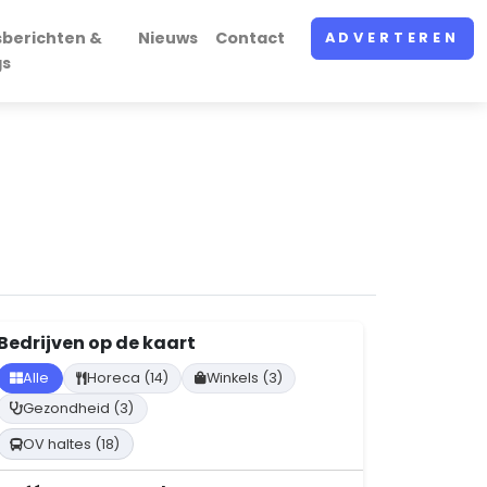
sberichten &
Nieuws
Contact
ADVERTEREN
gs
Bedrijven op de kaart
Alle
Horeca (14)
Winkels (3)
Gezondheid (3)
OV haltes (18)