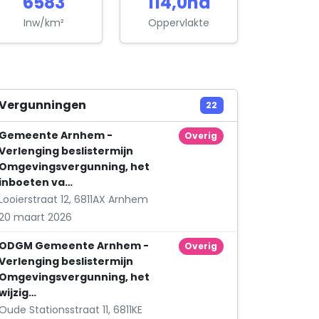
6583
114,0ha
Provadie B.V.
Telefoonstraat 3 1
Inw/km²
Oppervlakte
Ratelband Instituut Nederland
Nieuwstad 44
Remedie Medisch Adviseurs B.V.
Vergunningen
22
Wolvengang 2
Gemeente Arnhem -
Overig
SIS-Media B.V.
Verlenging beslistermijn
Jansbuitensingel 30 Unit 107
Omgevingsvergunning, het
inboeten va…
Swoopy
Looierstraat 12, 6811AX Arnhem
Ketelstraat 16
20 maart 2026
Vigor & Zest B.V.
ODGM Gemeente Arnhem -
Overig
Willemsplein 34 3
Verlenging beslistermijn
Advocatenkantoor Wattilete
Omgevingsvergunning, het
wijzig…
Rijnkade 37
Oude Stationsstraat 11, 6811KE