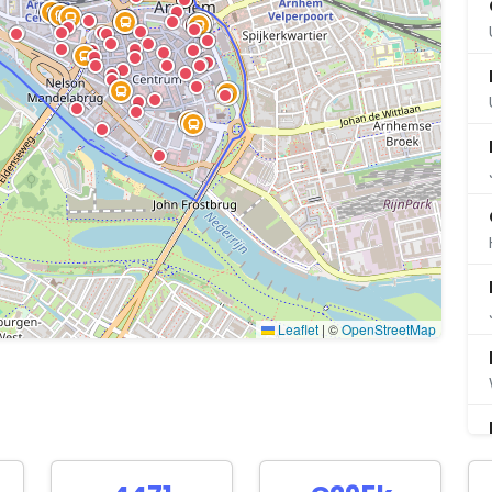
Leaflet
|
©
OpenStreetMap