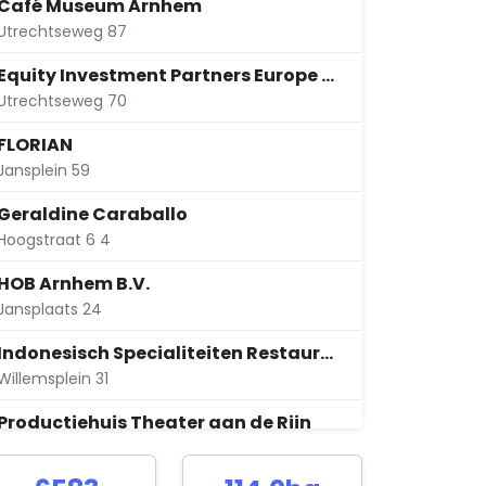
Café Museum Arnhem
Utrechtseweg 87
Equity Investment Partners Europe "Equipe" B.V.
Utrechtseweg 70
FLORIAN
Jansplein 59
Geraldine Caraballo
Hoogstraat 6 4
HOB Arnhem B.V.
Jansplaats 24
Indonesisch Specialiteiten Restaurant "Batavia" B.V.
Willemsplein 31
Productiehuis Theater aan de Rijn
Rijnstraat 42