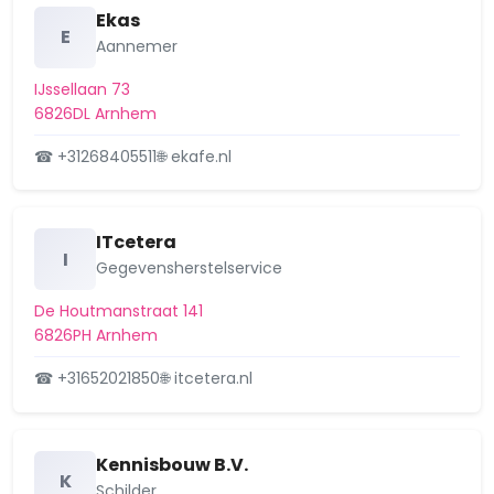
Ekas
E
Aannemer
IJssellaan 73
6826DL Arnhem
☎ +31268405511
🌐 ekafe.nl
ITcetera
I
Gegevensherstelservice
De Houtmanstraat 141
6826PH Arnhem
☎ +31652021850
🌐 itcetera.nl
Kennisbouw B.V.
K
Schilder