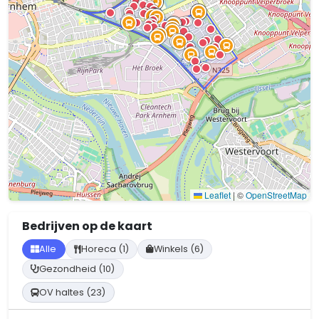
Leaflet
|
©
OpenStreetMap
Bedrijven op de kaart
Alle
Horeca (1)
Winkels (6)
Gezondheid (10)
OV haltes (23)