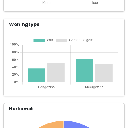
Zefanja Fotografie & Communicatie
IJssellaan 73
Arantxa Zorg & Welzijn
Woningtype
Waalstraat 101
Bconnected Zorg
Roggeveenhof 8
BOLERI BOUW
Het Zwin 109
Crystall Car Cleaning & Detailing
Vlamoven 10 A Unit 27
De aardhommel (Bombus terrestris) - Natuur- en milieueducatie
Vrij Nederlandstraat 1 1
Herkomst
DJ Digital & Consultancy
Geulstraat 1