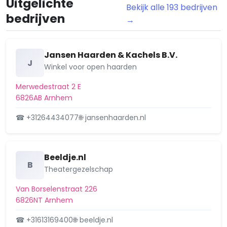
Uitgelichte
Bekijk alle 193 bedrijven
Heijenoord/Lombok
bedrijven
→
Klarendal
Klingelbeek e.o.
Jansen Haarden & Kachels B.V.
J
Winkel voor open haarden
Malburgen-Oost (Noord)
Merwedestraat 2 E
Malburgen-Oost (Zuid)
6826AB Arnhem
Malburgen-West
☎ +31264434077
🌐 jansenhaarden.nl
Monnikenhuizen
Beeldje.nl
Presikhaaf-Oost
B
Theatergezelschap
Presikhaaf-West
Van Borselenstraat 226
6826NT Arnhem
Rijkerswoerd
☎ +31613169400
🌐 beeldje.nl
Schaarsbergen