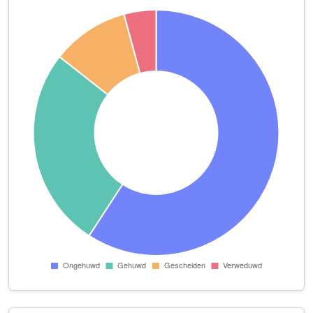
J. Driesen
Lekstraat 2 A 1
Kerkhoff Journalistiek & Media
Bontekoestraat 16
Kompas B.V.
Bethaniënstraat 220
Mees Zorgt
Scheldestraat 49
MLP Multilingual Diensten & Trading
Bontekoestraat 50
New Lines B.V.
Berkelstraat 15
Olthof Redactie
Waalstraat 21