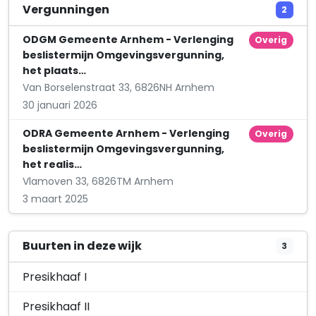
Smartphone Arnhem
Vergunningen
2
Sonoystraat 2
ODGM Gemeente Arnhem - Verlenging
Overig
beslistermijn Omgevingsvergunning,
het plaats…
Van Borselenstraat 33, 6826NH Arnhem
30 januari 2026
ODRA Gemeente Arnhem - Verlenging
Overig
beslistermijn Omgevingsvergunning,
het realis…
Vlamoven 33, 6826TM Arnhem
3 maart 2025
Buurten in deze wijk
3
Presikhaaf I
Presikhaaf II