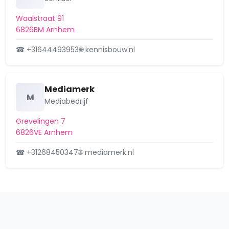
Waalstraat 91
6826BM Arnhem
☎ +31644493953
🌐 kennisbouw.nl
Mediamerk
M
Mediabedrijf
Grevelingen 7
6826VE Arnhem
☎ +31268450347
🌐 mediamerk.nl