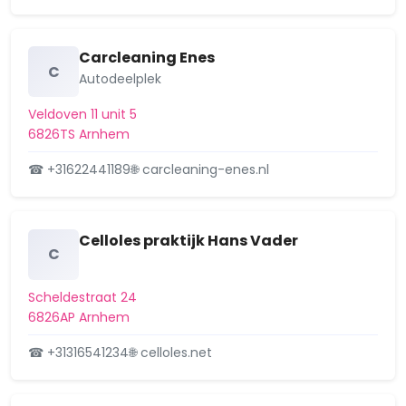
Schuytgraaf
Carcleaning Enes
C
Spijkerkwartier
Autodeelplek
St. Marten/Sonsbeek
Veldoven 11 unit 5
6826TS Arnhem
Velperweg e.o.
☎ +31622441189
🌐 carcleaning-enes.nl
Vredenburg/Kronenburg
Celloles praktijk Hans Vader
C
Scheldestraat 24
6826AP Arnhem
☎ +31316541234
🌐 celloles.net