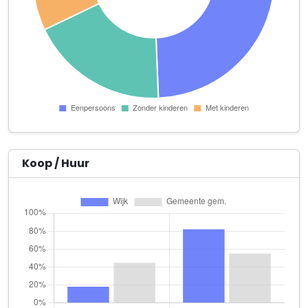
Jan Kuiper Individuele Begeleiding
Haringvliet 74
Kapsalon Waalstaete
Waalstraat 36
Klussenbedrijf R.T.A. Schoonderwoerd
Sonoystraat 9
R.H. Roeten beeldend kunstenaar
IJssellaan 81
Koop / Huur
SU SUIS Studio
Deurloo 28
The Doll Atelier
Stellingwerfstraat 8 2
Zana Sport en Fysio
Vlamoven 34 2e verdieping